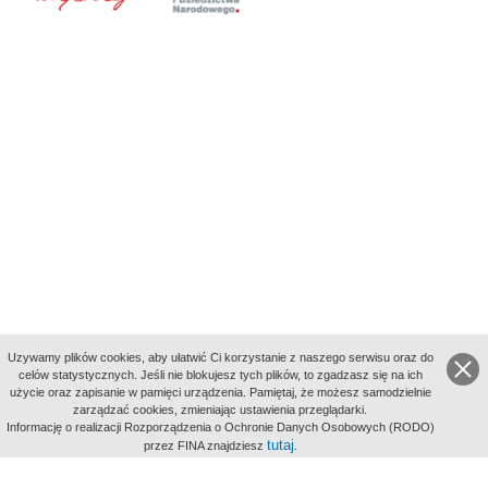
Uzywamy plików cookies, aby ułatwić Ci korzystanie z naszego serwisu oraz do
celów statystycznych. Jeśli nie blokujesz tych plików, to zgadzasz się na ich
użycie oraz zapisanie w pamięci urządzenia. Pamiętaj, że możesz samodzielnie
zarządzać cookies, zmieniając ustawienia przeglądarki.
Indeksy:
Informację o realizacji Rozporządzenia o Ochronie Danych Osobowych (RODO)
aktywności
tutaj
przez FINA znajdziesz
.
alfabetyczny