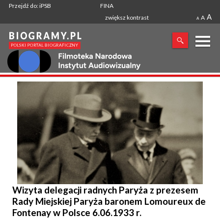
Przejdź do: iPSB
FINA
A
zwiększ kontrast
A
A
X
SZUKANA FRAZA
Wizyta delegacji radnych Paryża z prezesem
Rady Miejskiej Paryża baronem Lomoureux de
Fontenay w Polsce 6.06.1933 r.