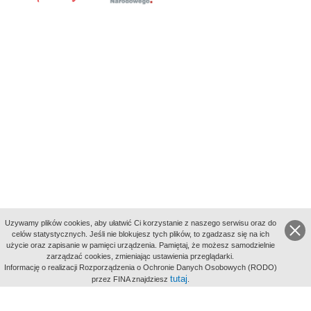
Uzywamy plików cookies, aby ułatwić Ci korzystanie z naszego serwisu oraz do
celów statystycznych. Jeśli nie blokujesz tych plików, to zgadzasz się na ich
użycie oraz zapisanie w pamięci urządzenia. Pamiętaj, że możesz samodzielnie
zarządzać cookies, zmieniając ustawienia przeglądarki.
Indeksy:
Informację o realizacji Rozporządzenia o Ochronie Danych Osobowych (RODO)
aktywności
tutaj
przez FINA znajdziesz
.
alfabetyczny