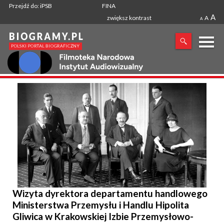
Przejdź do: iPSB
FINA
A
zwiększ kontrast
A
A
X
SZUKANA FRAZA
Wizyta dyrektora departamentu handlowego
Ministerstwa Przemysłu i Handlu Hipolita
Gliwica w Krakowskiej Izbie Przemysłowo-