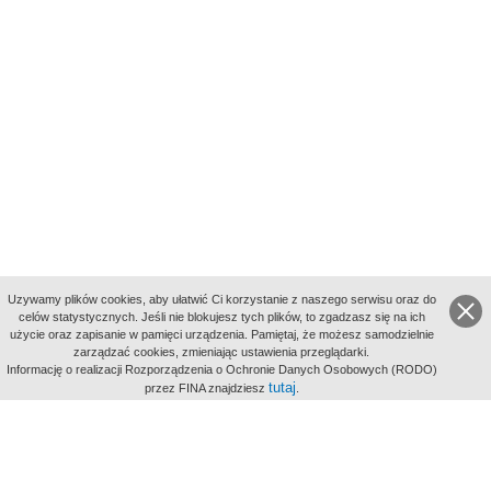
Uzywamy plików cookies, aby ułatwić Ci korzystanie z naszego serwisu oraz do
celów statystycznych. Jeśli nie blokujesz tych plików, to zgadzasz się na ich
użycie oraz zapisanie w pamięci urządzenia. Pamiętaj, że możesz samodzielnie
zarządzać cookies, zmieniając ustawienia przeglądarki.
Indeksy:
Informację o realizacji Rozporządzenia o Ochronie Danych Osobowych (RODO)
aktywności
tutaj
przez FINA znajdziesz
.
alfabetyczny
tematyczny
miejsc