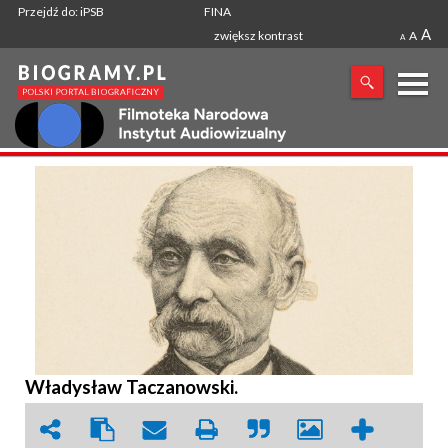
Przejdź do: iPSB
FINA
A
zwiększ kontrast
A
A
X
SZUKANA FRAZA
Władysław Taczanowski.