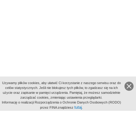
Uzywamy plików cookies, aby ułatwić Ci korzystanie z naszego serwisu oraz do
celów statystycznych. Jeśli nie blokujesz tych plików, to zgadzasz się na ich
użycie oraz zapisanie w pamięci urządzenia. Pamiętaj, że możesz samodzielnie
zarządzać cookies, zmieniając ustawienia przeglądarki.
Indeksy:
Informację o realizacji Rozporządzenia o Ochronie Danych Osobowych (RODO)
aktywności
tutaj
przez FINA znajdziesz
.
alfabetyczny
tematyczny
miejsc