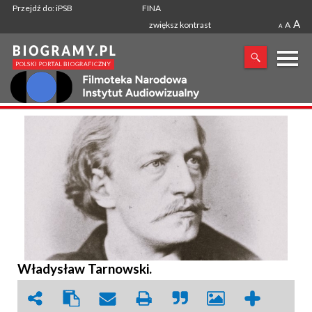
Przejdź do: iPSB
FINA
A
zwiększ kontrast
A
A
X
SZUKANA FRAZA
Władysław Tarnowski.