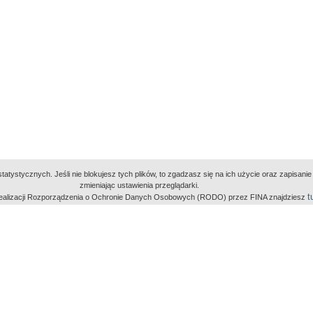
atystycznych. Jeśli nie blokujesz tych plików, to zgadzasz się na ich użycie oraz zapisan
zmieniając ustawienia przeglądarki.
t
 realizacji Rozporządzenia o Ochronie Danych Osobowych (RODO) przez FINA znajdziesz
miejsc
owe Archiwum Cyfrowe
Wydawcą Polskie
Polit