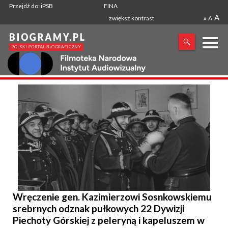
Przejdź do: iPSB
FINA
A
zwiększ kontrast
A
A
X
SZUKANA FRAZA
Wręczenie gen. Kazimierzowi Sosnkowskiemu
srebrnych odznak pułkowych 22 Dywizji
Piechoty Górskiej z peleryną i kapeluszem w