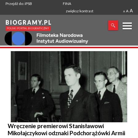
Przejdź do: iPSB
FINA
A
zwiększ kontrast
A
A
X
SZUKANA FRAZA
Wręczenie premierowi Stanisławowi
Mikołajczykowi odznaki Podchorążówki Armii