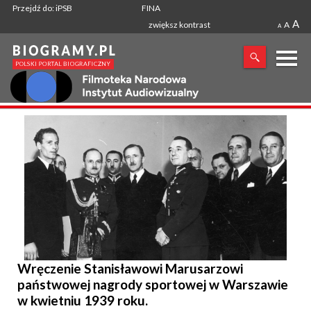
Przejdź do: iPSB
FINA
A
zwiększ kontrast
A
A
X
SZUKANA FRAZA
Wręczenie Stanisławowi Marusarzowi
państwowej nagrody sportowej w Warszawie
w kwietniu 1939 roku.