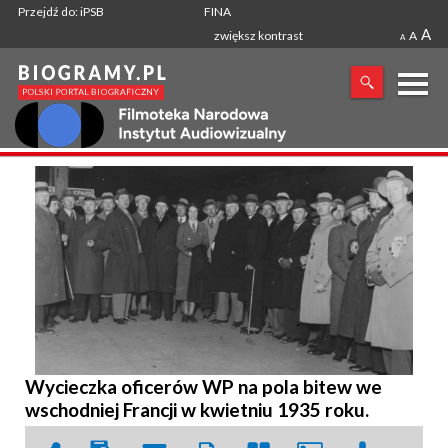
Przejdź do: iPSB
FINA
A
zwiększ kontrast
A
A
X
SZUKANA FRAZA
Wycieczka oficerów WP na pola bitew we
wschodniej Francji w kwietniu 1935 roku.