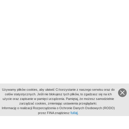
Uzywamy plików cookies, aby ułatwić Ci korzystanie z naszego serwisu oraz do
celów statystycznych. Jeśli nie blokujesz tych plików, to zgadzasz się na ich
użycie oraz zapisanie w pamięci urządzenia. Pamiętaj, że możesz samodzielnie
zarządzać cookies, zmieniając ustawienia przeglądarki.
Indeksy:
Informację o realizacji Rozporządzenia o Ochronie Danych Osobowych (RODO)
aktywności
tutaj
przez FINA znajdziesz
.
alfabetyczny
tematyczny