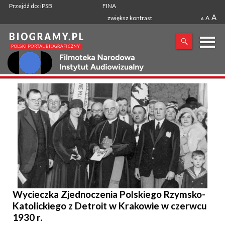
Przejdź do: iPSB
FINA
A
zwiększ kontrast
A
A
X
SZUKANA FRAZA
Wycieczka Zjednoczenia Polskiego Rzymsko-
Katolickiego z Detroit w Krakowie w czerwcu
1930 r.