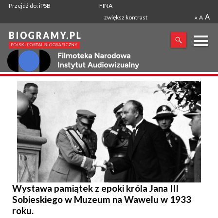
Przejdź do: iPSB
FINA
A
zwiększ kontrast
A
A
X
SZUKANA FRAZA
Wystawa pamiątek z epoki króla Jana III
Sobieskiego w Muzeum na Wawelu w 1933
roku.