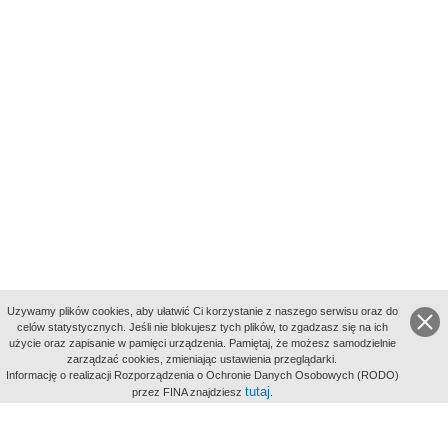
Uzywamy plików cookies, aby ułatwić Ci korzystanie z naszego serwisu oraz do
celów statystycznych. Jeśli nie blokujesz tych plików, to zgadzasz się na ich
użycie oraz zapisanie w pamięci urządzenia. Pamiętaj, że możesz samodzielnie
zarządzać cookies, zmieniając ustawienia przeglądarki.
Indeksy:
Informację o realizacji Rozporządzenia o Ochronie Danych Osobowych (RODO)
aktywności
tutaj
przez FINA znajdziesz
.
alfabetyczny
tematyczny