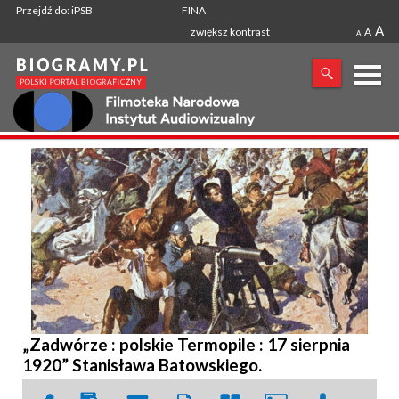
Przejdź do: iPSB
FINA
A
zwiększ kontrast
A
A
X
SZUKANA FRAZA
„Zadwórze : polskie Termopile : 17 sierpnia
1920” Stanisława Batowskiego.