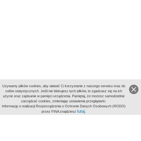
Uzywamy plików cookies, aby ułatwić Ci korzystanie z naszego serwisu oraz do
celów statystycznych. Jeśli nie blokujesz tych plików, to zgadzasz się na ich
użycie oraz zapisanie w pamięci urządzenia. Pamiętaj, że możesz samodzielnie
zarządzać cookies, zmieniając ustawienia przeglądarki.
Indeksy:
Informację o realizacji Rozporządzenia o Ochronie Danych Osobowych (RODO)
aktywności
tutaj
przez FINA znajdziesz
.
alfabetyczny
tematyczny
miejsc