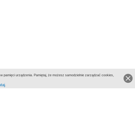
ie w pamięci urządzenia. Pamiętaj, że możesz samodzielnie zarządzać cookies,
utaj
.
go Portalu Biograficznego jest Filmoteka Narodowa - Instytut Audiowizualny
All Rights Reserved 2017 Filmoteka Narodowa - Instytut Audiowizualny
yka prywatności
Informacje o projekcie
Kontakt
Regulamin
Mapa strony
BIP
Wersja: 1.0.0