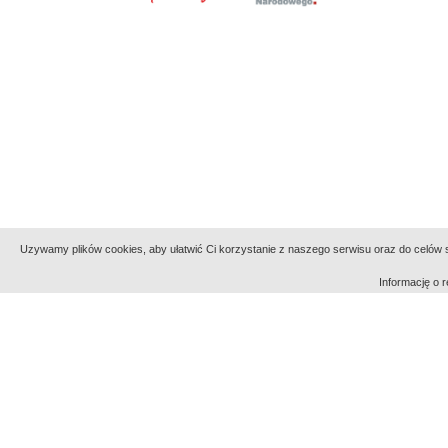
Uzywamy plików cookies, aby ułatwić Ci korzystanie z naszego serwisu oraz do celów st
Informację o
Indeksy:
aktywności
alfabetyczny
tematyczny
Filmoteka Narodowa - Instytut Audiowizualny
Narod