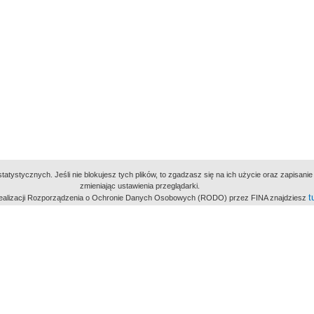
atystycznych. Jeśli nie blokujesz tych plików, to zgadzasz się na ich użycie oraz zapisan
zmieniając ustawienia przeglądarki.
t
 realizacji Rozporządzenia o Ochronie Danych Osobowych (RODO) przez FINA znajdziesz
miejsc
owe Archiwum Cyfrowe
Wydawcą Polskie
Polit