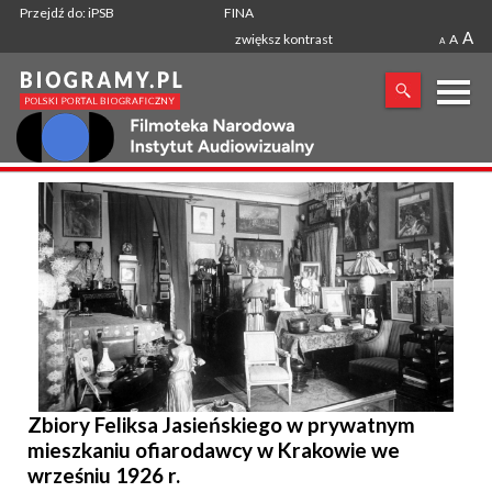
Przejdź do: iPSB
FINA
A
zwiększ kontrast
A
A
X
SZUKANA FRAZA
Zbiory Feliksa Jasieńskiego w prywatnym
mieszkaniu ofiarodawcy w Krakowie we
wrześniu 1926 r.