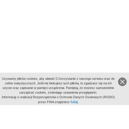
Uzywamy plików cookies, aby ułatwić Ci korzystanie z naszego serwisu oraz do
celów statystycznych. Jeśli nie blokujesz tych plików, to zgadzasz się na ich
użycie oraz zapisanie w pamięci urządzenia. Pamiętaj, że możesz samodzielnie
zarządzać cookies, zmieniając ustawienia przeglądarki.
Indeksy:
Informację o realizacji Rozporządzenia o Ochronie Danych Osobowych (RODO)
aktywności
tutaj
przez FINA znajdziesz
.
alfabetyczny
tematyczny
miejsc