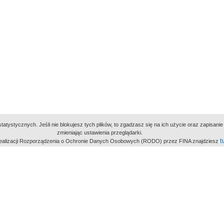
atystycznych. Jeśli nie blokujesz tych plików, to zgadzasz się na ich użycie oraz zapisan
zmieniając ustawienia przeglądarki.
t
 realizacji Rozporządzenia o Ochronie Danych Osobowych (RODO) przez FINA znajdziesz
miejsc
owe Archiwum Cyfrowe
Wydawcą Polskie
Polit