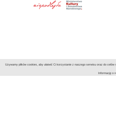
Uzywamy plików cookies, aby ułatwić Ci korzystanie z naszego serwisu oraz do celów st
Informację o
Indeksy:
aktywności
alfabetyczny
tematyczny
Filmoteka Narodowa - Instytut Audiowizualny
Narod