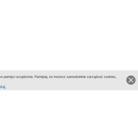
ie w pamięci urządzenia. Pamiętaj, że możesz samodzielnie zarządzać cookies,
utaj
.
go Portalu Biograficznego jest Filmoteka Narodowa - Instytut Audiowizualny
All Rights Reserved 2017 Filmoteka Narodowa - Instytut Audiowizualny
yka prywatności
Informacje o projekcie
Kontakt
Regulamin
Mapa strony
BIP
Wersja: 1.0.0