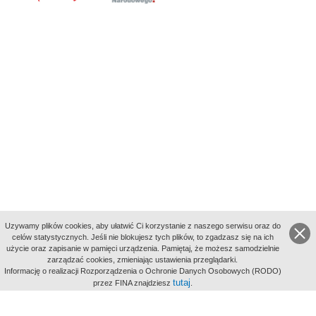
Uzywamy plików cookies, aby ułatwić Ci korzystanie z naszego serwisu oraz do
celów statystycznych. Jeśli nie blokujesz tych plików, to zgadzasz się na ich
użycie oraz zapisanie w pamięci urządzenia. Pamiętaj, że możesz samodzielnie
zarządzać cookies, zmieniając ustawienia przeglądarki.
Indeksy:
Informację o realizacji Rozporządzenia o Ochronie Danych Osobowych (RODO)
aktywności
tutaj
przez FINA znajdziesz
.
alfabetyczny