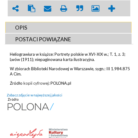
OPIS
POSTACI POWIĄZANE
Heliograwiura w książce: Portrety polskie w XVI-XIX w.; T. 1, z. 3;
Lwów (1911); niepaginowana karta ilustracyjna.
W zbiorach Biblioteki Narodowej w Warszawie, sygn.: III 1.984.875
A Cim.
Źródło
kopii cyfrowej
: POLONA.pl
Zobacz zdjęcie w najwyższej jakości
Źródło