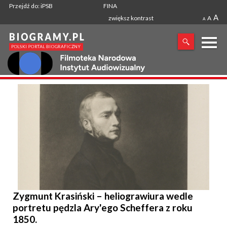
Przejdź do: iPSB
FINA
A
zwiększ kontrast
A
A
X
SZUKANA FRAZA
Zygmunt Krasiński – heliograwiura wedle
portretu pędzla Ary'ego Scheffera z roku
1850.