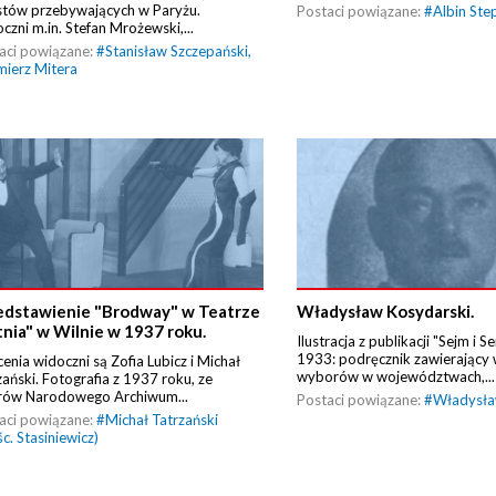
stów przebywających w Paryżu.
Postaci powiązane:
#
Albin Ste
czni m.in. Stefan Mrożewski,...
aci powiązane:
#
Stanisław Szczepański
,
mierz Mitera
edstawienie "Brodway" w Teatrze
Władysław Kosydarski.
tnia" w Wilnie w 1937 roku.
Ilustracja z publikacji "Sejm i 
1933: podręcznik zawierający 
cenia widoczni są Zofia Lubicz i Michał
wyborów w województwach,...
zański. Fotografia z 1937 roku, ze
rów Narodowego Archiwum...
Postaci powiązane:
#
Władysła
aci powiązane:
#
Michał Tatrzański
śc. Stasiniewicz)