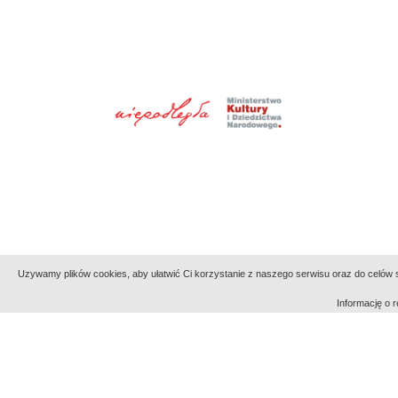
Uzywamy plików cookies, aby ułatwić Ci korzystanie z naszego serwisu oraz do celów st
Informację o
Indeksy:
aktywności
alfabetyczny
tematyczny
Filmoteka Narodowa - Instytut Audiowizualny
Narod