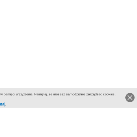
ie w pamięci urządzenia. Pamiętaj, że możesz samodzielnie zarządzać cookies,
utaj
.
go Portalu Biograficznego jest Filmoteka Narodowa - Instytut Audiowizualny
All Rights Reserved 2017 Filmoteka Narodowa - Instytut Audiowizualny
yka prywatności
Informacje o projekcie
Kontakt
Regulamin
Mapa strony
BIP