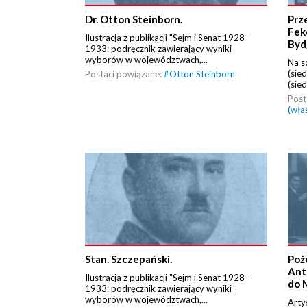
Dr. Otton Steinborn.
Prz
Fek
Ilustracja z publikacji "Sejm i Senat 1928-
Byd
1933: podręcznik zawierający wyniki
wyborów w województwach,...
Na s
(sie
Postaci powiązane:
#
Otton Steinborn
(sied
Post
(wła
Stan. Szczepański.
Poż
Ant
Ilustracja z publikacji "Sejm i Senat 1928-
do 
1933: podręcznik zawierający wyniki
wyborów w województwach,...
Arty