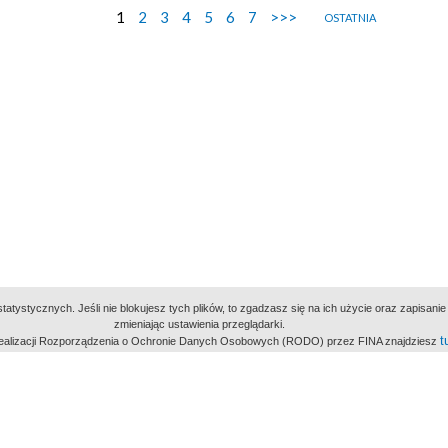
1
2
3
4
5
6
7
>>>
OSTATNIA
atystycznych. Jeśli nie blokujesz tych plików, to zgadzasz się na ich użycie oraz zapisan
zmieniając ustawienia przeglądarki.
t
 realizacji Rozporządzenia o Ochronie Danych Osobowych (RODO) przez FINA znajdziesz
miejsc
owe Archiwum Cyfrowe
Wydawcą Polskie
Polit