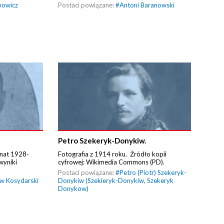
powicz
Postaci powiązane:
#
Antoni Baranowski
Petro Szekeryk-Donykiw.
Senat 1928-
Fotografia z 1914 roku. Źródło kopii
wyniki
cyfrowej: Wikimedia Commons (PD).
Postaci powiązane:
#
Petro (Piotr) Szekeryk-
w Kosydarski
Donykiw (Szekieryk-Donykiw, Szekeryk
Donykow)