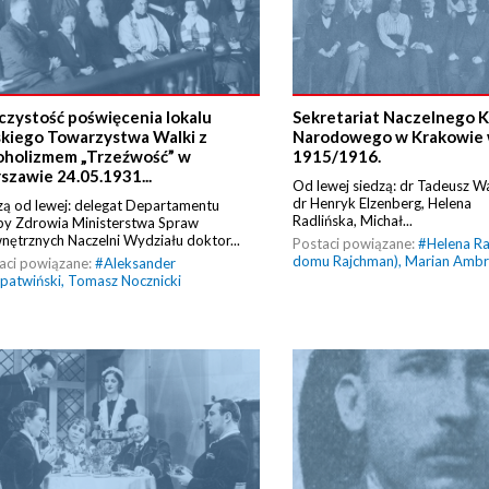
czystość poświęcenia lokalu
Sekretariat Naczelnego 
skiego Towarzystwa Walki z
Narodowego w Krakowie 
oholizmem „Trzeźwość” w
1915/1916.
szawie 24.05.1931...
Od lewej siedzą: dr Tadeusz W
dr Henryk Elzenberg, Helena
zą od lewej: delegat Departamentu
Radlińska, Michał...
by Zdrowia Ministerstwa Spraw
ętrznych Naczelni Wydziału doktor...
Postaci powiązane:
#
Helena Ra
domu Rajchman)
,
Marian Ambr
aci powiązane:
#
Aleksander
patwiński
,
Tomasz Nocznicki