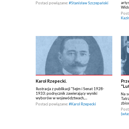
arty
Postaci powiązane:
#
Stanisław Szczepański
Wido
Post
Kazi
Karol Rzepecki.
Prz
"Lu
Ilustracja z publikacji "Sejm i Senat 1928-
1933: podręcznik zawierający wyniki
Na s
wyborów w województwach,...
Tatr
zbio
Postaci powiązane:
#
Karol Rzepecki
Post
(wła