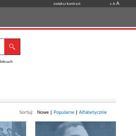
A
zwiększ kontrast
A
A
ndeksach
Sortuj:
Nowe
|
Popularne
|
Alfabetycznie