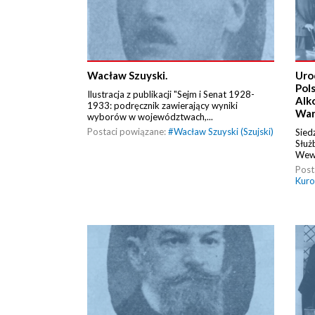
Wacław Szuyski.
Uro
Pol
Ilustracja z publikacji "Sejm i Senat 1928-
Alk
1933: podręcznik zawierający wyniki
War
wyborów w województwach,...
Postaci powiązane:
#
Wacław Szuyski (Szujski)
Sied
Służ
Wewn
Post
Kuro