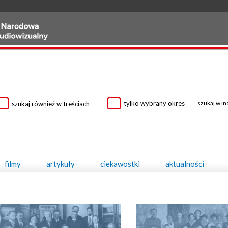
tylko wybrany okres
szukaj w i
szukaj również w treściach
filmy
artykuły
ciekawostki
aktualności