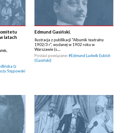
Komitetu
Edmund Gasiński.
w latach
Ilustracja z publlikacji "Albumik teatralny
1902/3 r", wydanej w 1902 roku w
Warszawie (s....
ałek,
Postaci powiązane:
#
Edmund Ludwik Eubich
(Gasiński)
dlińska (z
oży Stępowski