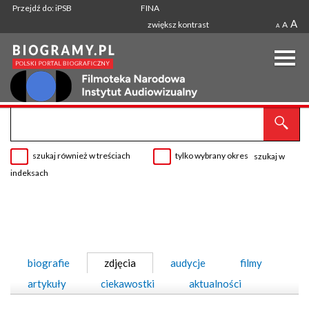
Przejdź do: iPSB
FINA
A
zwiększ kontrast
A
A
szukaj również w treściach
tylko wybrany okres
szukaj w
indeksach
biografie
zdjęcia
audycje
filmy
artykuły
ciekawostki
aktualności