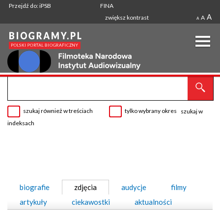
Przejdź do: iPSB
FINA
A
zwiększ kontrast
A
A
szukaj również w treściach
tylko wybrany okres
szukaj w
indeksach
biografie
zdjęcia
audycje
filmy
artykuły
ciekawostki
aktualności