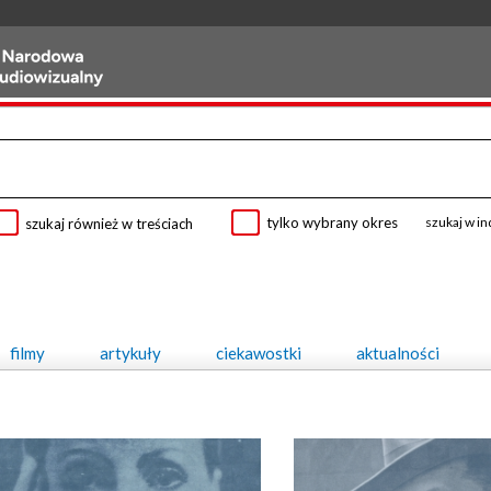
tylko wybrany okres
szukaj w i
szukaj również w treściach
filmy
artykuły
ciekawostki
aktualności