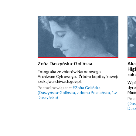
Zofia Daszyńska-Golińska.
Aka
Hig
Fotografia ze zbiorów Narodowego
rok
Archiwum Cyfrowego. Źródło kopii cyfrowej:
szukajwarchiwach.gov.pl.
W pi
dyre
Postaci powiązane:
#
Zofia Golińska
Mini
(Daszyńska-Golińska, z domu Poznańska, 1.v.
Daszyńska)
Post
(Das
Dasz