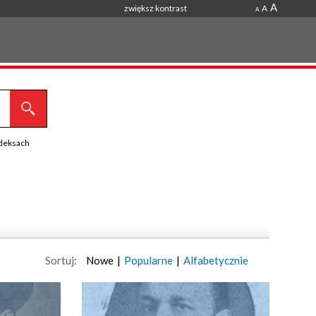
A
zwiększ kontrast
A
A
ndeksach
Sortuj:
Nowe
|
Popularne
|
Alfabetycznie