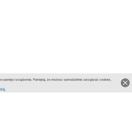
ie w pamięci urządzenia. Pamiętaj, że możesz samodzielnie zarządzać cookies,
utaj
.
go Portalu Biograficznego jest Filmoteka Narodowa - Instytut Audiowizualny
All Rights Reserved 2017 Filmoteka Narodowa - Instytut Audiowizualny
yka prywatności
Informacje o projekcie
Kontakt
Regulamin
Mapa strony
BIP