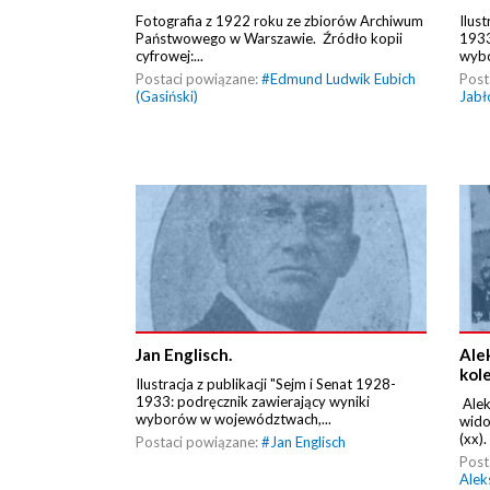
Fotografia z 1922 roku ze zbiorów Archiwum
Ilust
Państwowego w Warszawie. Źródło kopii
1933
cyfrowej:...
wybo
Postaci powiązane:
#
Edmund Ludwik Eubich
Post
(Gasiński)
Jabł
Jan Englisch.
Ale
kol
Ilustracja z publikacji "Sejm i Senat 1928-
1933: podręcznik zawierający wyniki
Alek
wyborów w województwach,...
wido
(xx).
Postaci powiązane:
#
Jan Englisch
Post
Alek