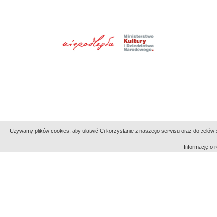
Uzywamy plików cookies, aby ułatwić Ci korzystanie z naszego serwisu oraz do celów st
Informację o
Indeksy:
aktywności
alfabetyczny
tematyczny
Filmoteka Narodowa - Instytut Audiowizualny
Narod