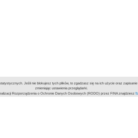
atystycznych. Jeśli nie blokujesz tych plików, to zgadzasz się na ich użycie oraz zapisan
zmieniając ustawienia przeglądarki.
t
 realizacji Rozporządzenia o Ochronie Danych Osobowych (RODO) przez FINA znajdziesz
miejsc
owe Archiwum Cyfrowe
Wydawcą Polskie
Polit