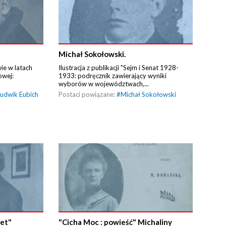
Michał Sokołowski.
e w latach
Ilustracja z publikacji "Sejm i Senat 1928-
owej:
1933: podręcznik zawierający wyniki
wyborów w województwach,...
udwik Eubich
Postaci powiązane:
#
Michał Sokołowski
iet"
"Cicha Moc : powieść" Michaliny