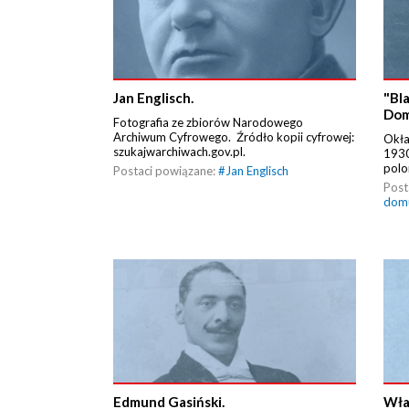
Jan Englisch.
"Bla
Dom
Fotografia ze zbiorów Narodowego
Archiwum Cyfrowego. Źródło kopii cyfrowej:
Okła
szukajwarchiwach.gov.pl.
1930
polo
Postaci powiązane:
#
Jan Englisch
Post
dom
Edmund Gasiński.
Wła