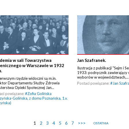
demia w sali Towarzystwa
Jan Szafranek.
ienicznego w Warszawie w 1932
Ilustracja z publikacji "Sejm i 
u.
1933: podręcznik zawierający 
wyborów w województwach,...
erwszym rzędzie widoczni są m.in.
ktor Departamentu Służby Zdrowia
Postaci powiązane:
#
Jan Szafr
sterstwa Opieki Społecznej Jan...
aci powiązane:
#
Zofia Golińska
zyńska-Golińska, z domu Poznańska, 1.v.
yńska)
1
2
3
4
5
6
7
>>>
OSTATNIA