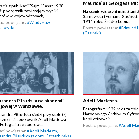
Maurice`a i Georgesa Mit
racja z publikacji "Sejm i Senat 1928-
: podręcznik zawierający wyniki
Na scenie widoczni m.in. Stanis
rów w województwach,...
Sarnowska i Edmund Gasiński. 
1911 roku. Źródło kopii...
aci powiązane:
#
Władysław
onowski
Postaci powiązane:
#
Edmund L
(Gasiński)
ksandra Piłsudska na akademii
Adolf Maciesza.
ejowej w Warszawie.
Fotografia z 1929 roku ze zbi
Narodowego Archiwum Cyfrow
sandra Piłsudska siedzi przy stole (x),
kopii cyfrowej:...
czny m.in. pułkownik Adolf Maciesza
 Fotografia ze zbiorów...
Postaci powiązane:
#
Adolf Ma
aci powiązane:
#
Adolf Maciesza
,
sandra Piłsudska (z domu Szczerbińska)