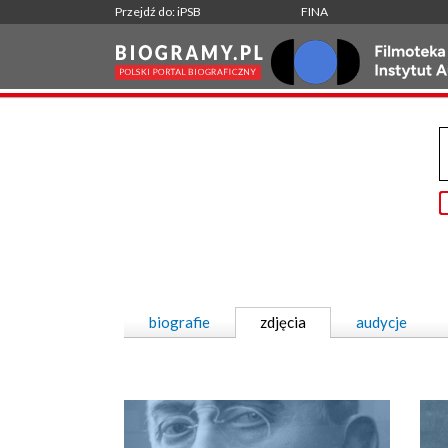
Przejdź do: iPSB
FINA
biografie
zdjęcia
audycje