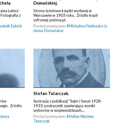
chela.
Domańskiej.
ława Lubicz-
Strona tytułowa książki wydanej w
Fotografia z
Warszawie w 1903 roku. Źródło kopii
cyfrowej: polona.pl.
udwik Eubich
Postaci powiązane:
#
Michalina Fiediuszko (z
domu Domańska)
Stefan Tatarczak.
orów
Ilustracja z publikacji "Sejm i Senat 1928-
ego. Źródło
1933: podręcznik zawierający wyniki
wyborów w województwach,...
ciesza
Postaci powiązane:
#
Stefan Wacław
Tatarczak