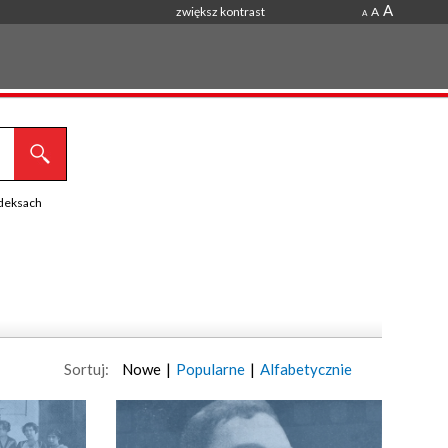
A
zwiększ kontrast
A
A
ndeksach
Sortuj:
Nowe
|
Popularne
|
Alfabetycznie