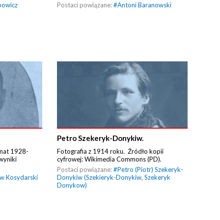
powicz
Postaci powiązane:
#
Antoni Baranowski
Petro Szekeryk-Donykiw.
Senat 1928-
Fotografia z 1914 roku. Źródło kopii
wyniki
cyfrowej: Wikimedia Commons (PD).
Postaci powiązane:
#
Petro (Piotr) Szekeryk-
w Kosydarski
Donykiw (Szekieryk-Donykiw, Szekeryk
Donykow)