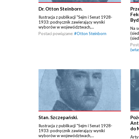
Dr. Otton Steinborn.
Prz
Fek
Ilustracja z publikacji "Sejm i Senat 1928-
Byd
1933: podręcznik zawierający wyniki
wyborów w województwach,...
Na s
(sie
Postaci powiązane:
#
Otton Steinborn
(sied
Post
(wła
Stan. Szczepański.
Poż
Ant
Ilustracja z publikacji "Sejm i Senat 1928-
do 
1933: podręcznik zawierający wyniki
wyborów w województwach,...
Arty