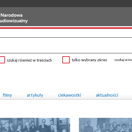
tylko wybrany okres
szukaj w i
szukaj również w treściach
filmy
artykuły
ciekawostki
aktualności