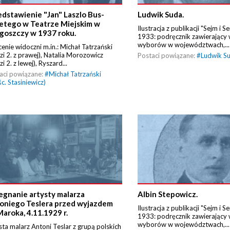
edstawienie "Jan" Laszlo Bus-
Ludwik Suda.
etego w Teatrze Miejskim w
Ilustracja z publikacji "Sejm i 
goszczy w 1937 roku.
1933: podręcznik zawierający 
wyborów w województwach,...
cenie widoczni m.in.: Michał Tatrzański
dzi 2. z prawej), Natalia Morozowicz
Postaci powiązane:
#
Ludwik S
zi 2. z lewej), Ryszard...
aci powiązane:
#
Michał Tatrzański
śc. Stasiniewicz)
egnanie artysty malarza
Albin Stepowicz.
oniego Teslera przed wyjazdem
Ilustracja z publikacji "Sejm i 
Maroka, 4.11.1929 r.
1933: podręcznik zawierający 
wyborów w województwach,...
sta malarz Antoni Teslar z grupą polskich