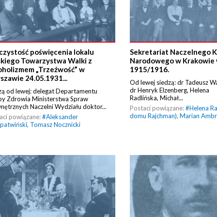
czystość poświęcenia lokalu
Sekretariat Naczelnego 
skiego Towarzystwa Walki z
Narodowego w Krakowie 
oholizmem „Trzeźwość” w
1915/1916.
szawie 24.05.1931...
Od lewej siedzą: dr Tadeusz W
dr Henryk Elzenberg, Helena
zą od lewej: delegat Departamentu
Radlińska, Michał...
by Zdrowia Ministerstwa Spraw
ętrznych Naczelni Wydziału doktor...
Postaci powiązane:
#
Helena Ra
domu Rajchman)
,
Marian Ambr
aci powiązane:
#
Aleksander
patwiński
,
Tomasz Nocznicki