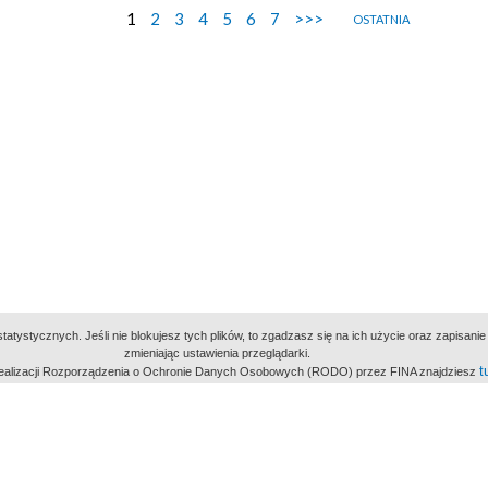
1
2
3
4
5
6
7
>>>
OSTATNIA
atystycznych. Jeśli nie blokujesz tych plików, to zgadzasz się na ich użycie oraz zapisan
zmieniając ustawienia przeglądarki.
t
 realizacji Rozporządzenia o Ochronie Danych Osobowych (RODO) przez FINA znajdziesz
miejsc
owe Archiwum Cyfrowe
Wydawcą Polskie
Polit