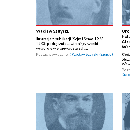
Wacław Szuyski.
Uro
Pol
Ilustracja z publikacji "Sejm i Senat 1928-
Alk
1933: podręcznik zawierający wyniki
War
wyborów w województwach,...
Postaci powiązane:
#
Wacław Szuyski (Szujski)
Sied
Służ
Wewn
Post
Kuro