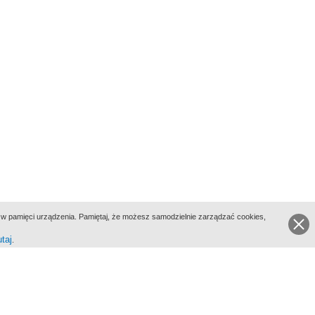
ie w pamięci urządzenia. Pamiętaj, że możesz samodzielnie zarządzać cookies,
utaj
.
go Portalu Biograficznego jest Filmoteka Narodowa - Instytut Audiowizualny
All Rights Reserved 2017 Filmoteka Narodowa - Instytut Audiowizualny
yka prywatności
Informacje o projekcie
Kontakt
Regulamin
Mapa strony
BIP