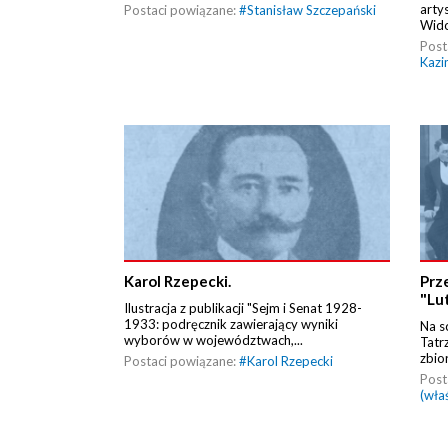
arty
Postaci powiązane:
#
Stanisław Szczepański
Wido
Post
Kazi
Karol Rzepecki.
Prz
"Lu
Ilustracja z publikacji "Sejm i Senat 1928-
1933: podręcznik zawierający wyniki
Na s
wyborów w województwach,...
Tatr
zbio
Postaci powiązane:
#
Karol Rzepecki
Post
(wła