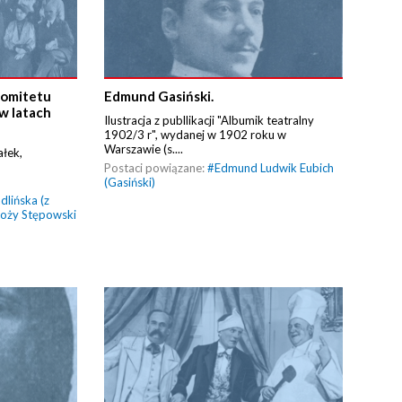
Komitetu
Edmund Gasiński.
w latach
Ilustracja z publlikacji "Albumik teatralny
1902/3 r", wydanej w 1902 roku w
Warszawie (s....
ałek,
Postaci powiązane:
#
Edmund Ludwik Eubich
(Gasiński)
dlińska (z
oży Stępowski