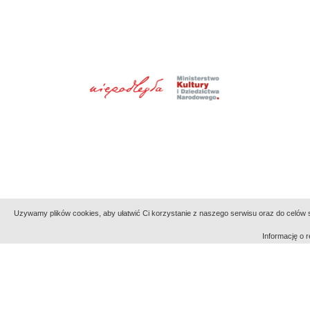
Uzywamy plików cookies, aby ułatwić Ci korzystanie z naszego serwisu oraz do celów st
Informację o
Indeksy:
aktywności
alfabetyczny
tematyczny
Filmoteka Narodowa - Instytut Audiowizualny
Narod