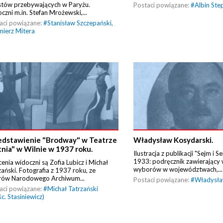
stów przebywających w Paryżu.
Postaci powiązane:
#
Albin Ste
czni m.in. Stefan Mrożewski,...
aci powiązane:
#
Stanisław Szczepański
,
mierz Mitera
edstawienie "Brodway" w Teatrze
Władysław Kosydarski.
tnia" w Wilnie w 1937 roku.
Ilustracja z publikacji "Sejm i 
1933: podręcznik zawierający 
cenia widoczni są Zofia Lubicz i Michał
wyborów w województwach,...
zański. Fotografia z 1937 roku, ze
rów Narodowego Archiwum...
Postaci powiązane:
#
Władysła
aci powiązane:
#
Michał Tatrzański
śc. Stasiniewicz)