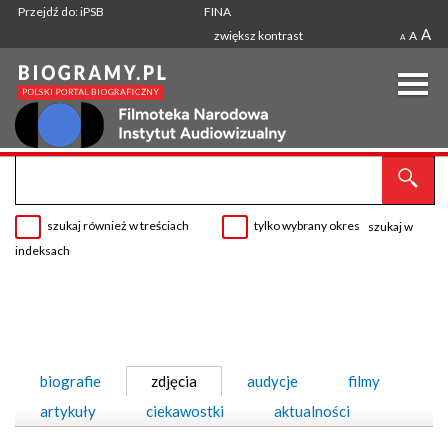
Przejdź do: iPSB
FINA
A
zwiększ kontrast
A
A
szukaj również w treściach
tylko wybrany okres
szukaj w
indeksach
biografie
zdjęcia
audycje
filmy
artykuły
ciekawostki
aktualności