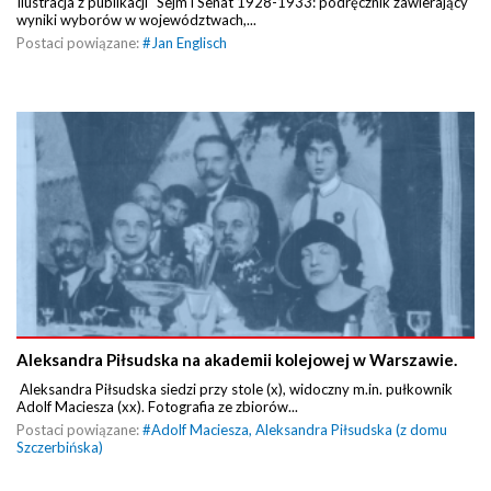
Ilustracja z publikacji "Sejm i Senat 1928-1933: podręcznik zawierający
wyniki wyborów w województwach,...
Postaci powiązane:
#
Jan Englisch
Aleksandra Piłsudska na akademii kolejowej w Warszawie.
Aleksandra Piłsudska siedzi przy stole (x), widoczny m.in. pułkownik
Adolf Maciesza (xx). Fotografia ze zbiorów...
Postaci powiązane:
#
Adolf Maciesza
,
Aleksandra Piłsudska (z domu
Szczerbińska)