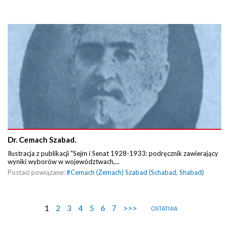
Dr. Cemach Szabad.
Ilustracja z publikacji "Sejm i Senat 1928-1933: podręcznik zawierający
wyniki wyborów w województwach,...
Postaci powiązane:
#
Cemach (Zemach) Szabad (Schabad, Shabad)
1
2
3
4
5
6
7
>>>
OSTATNIA