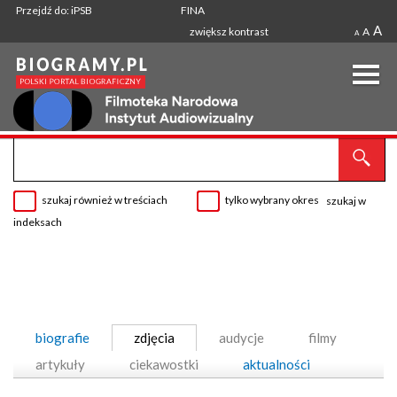
Przejdź do: iPSB
FINA
A
zwiększ kontrast
A
A
szukaj również w treściach
tylko wybrany okres
szukaj w
indeksach
biografie
zdjęcia
audycje
filmy
artykuły
ciekawostki
aktualności