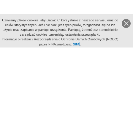
Uzywamy plików cookies, aby ułatwić Ci korzystanie z naszego serwisu oraz do
celów statystycznych. Jeśli nie blokujesz tych plików, to zgadzasz się na ich
użycie oraz zapisanie w pamięci urządzenia. Pamiętaj, że możesz samodzielnie
zarządzać cookies, zmieniając ustawienia przeglądarki.
Indeksy:
Informację o realizacji Rozporządzenia o Ochronie Danych Osobowych (RODO)
aktywności
tutaj
przez FINA znajdziesz
.
alfabetyczny
tematyczny
miejsc
Filmoteka Narodowa - Instytut Audiowizualny
Narodowe
Archiwum Cyfrowe
Wydawcą Polskiego Portalu
Biograficznego jest Filmoteka
Narodowa - Instytut Audiowizualny
All Rights Reserved 2017 Filmoteka
Narodowa - Instytut Audiowizualny
Polityka prywatności