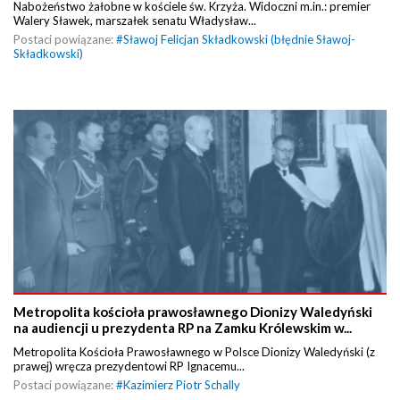
Nabożeństwo żałobne w kościele św. Krzyża. Widoczni m.in.: premier
Walery Sławek, marszałek senatu Władysław...
Postaci powiązane:
#
Sławoj Felicjan Składkowski (błędnie Sławoj-
Składkowski)
Metropolita kościoła prawosławnego Dionizy Waledyński
na audiencji u prezydenta RP na Zamku Królewskim w...
Metropolita Kościoła Prawosławnego w Polsce Dionizy Waledyński (z
prawej) wręcza prezydentowi RP Ignacemu...
Postaci powiązane:
#
Kazimierz Piotr Schally