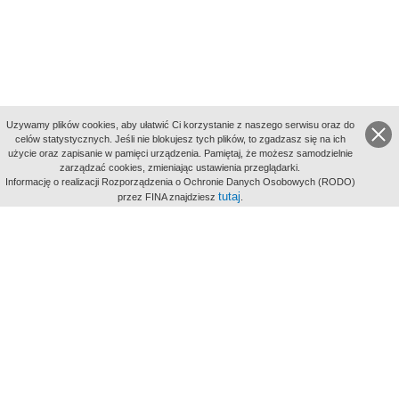
Uzywamy plików cookies, aby ułatwić Ci korzystanie z naszego serwisu oraz do
celów statystycznych. Jeśli nie blokujesz tych plików, to zgadzasz się na ich
użycie oraz zapisanie w pamięci urządzenia. Pamiętaj, że możesz samodzielnie
zarządzać cookies, zmieniając ustawienia przeglądarki.
Indeksy:
Informację o realizacji Rozporządzenia o Ochronie Danych Osobowych (RODO)
aktywności
tutaj
przez FINA znajdziesz
.
alfabetyczny
tematyczny
miejsc
Filmoteka Narodowa - Instytut Audiowizualny
Narodowe
Archiwum Cyfrowe
Wydawcą Polskiego Portalu
Biograficznego jest Filmoteka