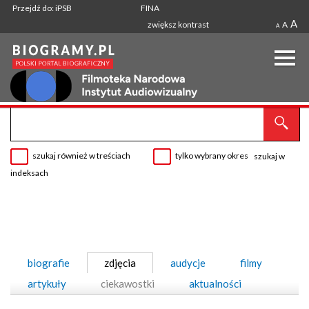
Przejdź do: iPSB
FINA
A
zwiększ kontrast
A
A
szukaj również w treściach
tylko wybrany okres
szukaj w
indeksach
biografie
zdjęcia
audycje
filmy
artykuły
ciekawostki
aktualności