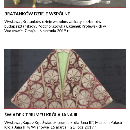
BRATANKÓW DZIEJE WSPÓLNE
Wystawa „Bratanków dzieje wspólne. Unikaty ze zbiorów
budapesztańskich", Podchorążówka Łazienek Królewskich w
Warszawie, 7 maja – 6 sierpnia 2019 r.
ŚWIADEK TRIUMFU KRÓLA JANA III
Wystawa „Kapa z Kęt. Świadek triumfu króla Jana III”, Muzeum Pałacu
Króla Jana III w Wilanowie, 15 marca – 21 lipca 2019 r.