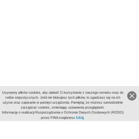
Uzywamy plików cookies, aby ułatwić Ci korzystanie z naszego serwisu oraz do
celów statystycznych. Jeśli nie blokujesz tych plików, to zgadzasz się na ich
użycie oraz zapisanie w pamięci urządzenia. Pamiętaj, że możesz samodzielnie
zarządzać cookies, zmieniając ustawienia przeglądarki.
Indeksy:
Informację o realizacji Rozporządzenia o Ochronie Danych Osobowych (RODO)
aktywności
tutaj
przez FINA znajdziesz
.
alfabetyczny
tematyczny