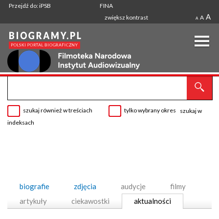
Przejdź do: iPSB
FINA
A
zwiększ kontrast
A
A
szukaj również w treściach
tylko wybrany okres
szukaj w
indeksach
biografie
zdjęcia
audycje
filmy
artykuły
ciekawostki
aktualności