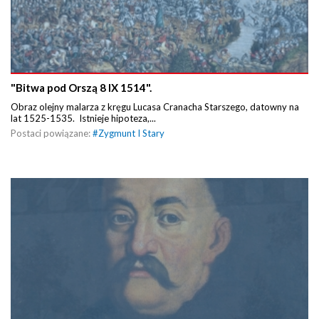
"Bitwa pod Orszą 8 IX 1514".
Obraz olejny malarza z kręgu Lucasa Cranacha Starszego, datowny na
lat 1525-1535. Istnieje hipoteza,...
Postaci powiązane:
#
Zygmunt I Stary