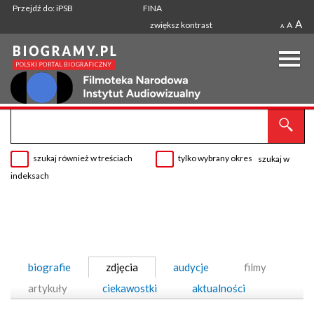
Przejdź do: iPSB
FINA
A
zwiększ kontrast
A
A
szukaj również w treściach
tylko wybrany okres
szukaj w
indeksach
biografie
zdjęcia
audycje
filmy
artykuły
ciekawostki
aktualności