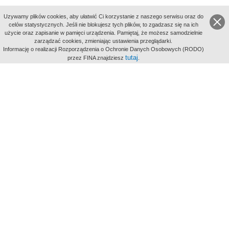
Uzywamy plików cookies, aby ułatwić Ci korzystanie z naszego serwisu oraz do
celów statystycznych. Jeśli nie blokujesz tych plików, to zgadzasz się na ich
użycie oraz zapisanie w pamięci urządzenia. Pamiętaj, że możesz samodzielnie
zarządzać cookies, zmieniając ustawienia przeglądarki.
Indeksy:
Informację o realizacji Rozporządzenia o Ochronie Danych Osobowych (RODO)
aktywności
tutaj
przez FINA znajdziesz
.
alfabetyczny
tematyczny
miejsc
Filmoteka Narodowa - Instytut Audiowizualny
Narodowe
Archiwum Cyfrowe
Wydawcą Polskiego Portalu
Biograficznego jest Filmoteka
Narodowa - Instytut Audiowizualny
All Rights Reserved 2017 Filmoteka
Narodowa - Instytut Audiowizualny
Polityka prywatności
Informacje o projekcie
Kontakt
Regulamin