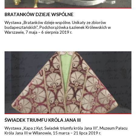
BRATANKÓW DZIEJE WSPÓLNE
Wystawa „Bratanków dzieje wspólne. Unikaty ze zbiorów
budapesztańskich", Podchorążówka Łazienek Królewskich w
Warszawie, 7 maja – 6 sierpnia 2019 r.
ŚWIADEK TRIUMFU KRÓLA JANA III
Wystawa „Kapa z Kęt. Świadek triumfu króla Jana III”, Muzeum Pałacu
Króla Jana III w Wilanowie, 15 marca – 21 lipca 2019 r.