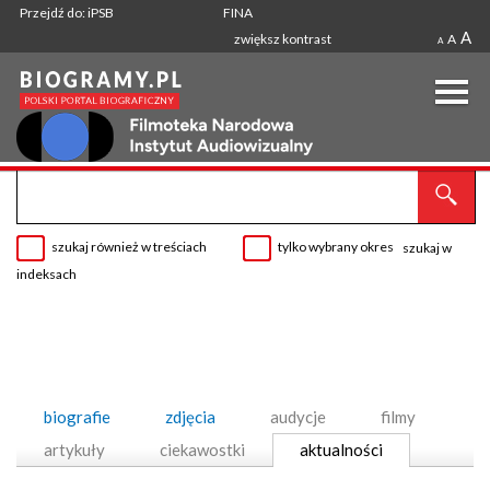
Przejdź do: iPSB
FINA
A
zwiększ kontrast
A
A
szukaj również w treściach
tylko wybrany okres
szukaj w
indeksach
biografie
zdjęcia
audycje
filmy
artykuły
ciekawostki
aktualności