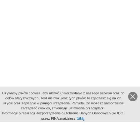
Uzywamy plików cookies, aby ułatwić Ci korzystanie z naszego serwisu oraz do
celów statystycznych. Jeśli nie blokujesz tych plików, to zgadzasz się na ich
użycie oraz zapisanie w pamięci urządzenia. Pamiętaj, że możesz samodzielnie
zarządzać cookies, zmieniając ustawienia przeglądarki.
Indeksy:
Informację o realizacji Rozporządzenia o Ochronie Danych Osobowych (RODO)
aktywności
tutaj
przez FINA znajdziesz
.
alfabetyczny
tematyczny