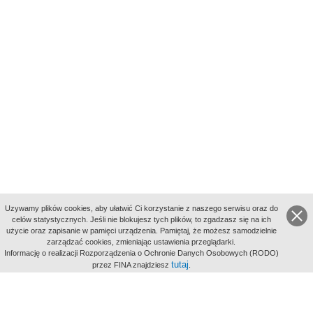
Uzywamy plików cookies, aby ułatwić Ci korzystanie z naszego serwisu oraz do
celów statystycznych. Jeśli nie blokujesz tych plików, to zgadzasz się na ich
użycie oraz zapisanie w pamięci urządzenia. Pamiętaj, że możesz samodzielnie
zarządzać cookies, zmieniając ustawienia przeglądarki.
Indeksy:
Informację o realizacji Rozporządzenia o Ochronie Danych Osobowych (RODO)
aktywności
tutaj
przez FINA znajdziesz
.
alfabetyczny
tematyczny