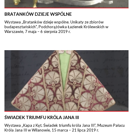
BRATANKÓW DZIEJE WSPÓLNE
Wystawa „Bratanków dzieje wspólne. Unikaty ze zbiorów
budapesztańskich", Podchorążówka Łazienek Królewskich w
Warszawie, 7 maja – 6 sierpnia 2019 r.
ŚWIADEK TRIUMFU KRÓLA JANA III
Wystawa „Kapa z Kęt. Świadek triumfu króla Jana III”, Muzeum Pałacu
Króla Jana III w Wilanowie, 15 marca – 21 lipca 2019 r.