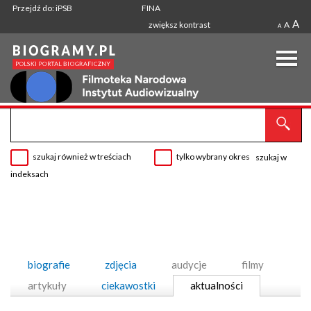
Przejdź do: iPSB
FINA
A
zwiększ kontrast
A
A
szukaj również w treściach
tylko wybrany okres
szukaj w
indeksach
biografie
zdjęcia
audycje
filmy
artykuły
ciekawostki
aktualności