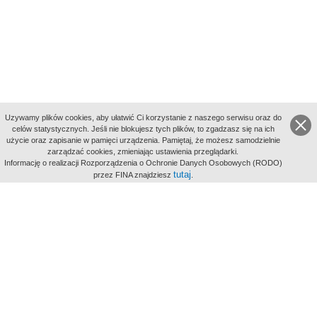
Uzywamy plików cookies, aby ułatwić Ci korzystanie z naszego serwisu oraz do
celów statystycznych. Jeśli nie blokujesz tych plików, to zgadzasz się na ich
użycie oraz zapisanie w pamięci urządzenia. Pamiętaj, że możesz samodzielnie
zarządzać cookies, zmieniając ustawienia przeglądarki.
Indeksy:
Informację o realizacji Rozporządzenia o Ochronie Danych Osobowych (RODO)
aktywności
tutaj
przez FINA znajdziesz
.
alfabetyczny
tematyczny
miejsc
Filmoteka Narodowa - Instytut Audiowizualny
Narodowe
Archiwum Cyfrowe