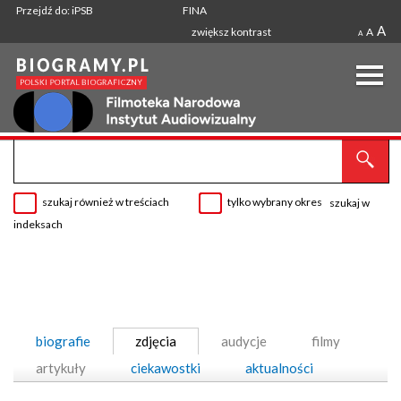
Przejdź do: iPSB
FINA
A
zwiększ kontrast
A
A
szukaj również w treściach
tylko wybrany okres
szukaj w
indeksach
biografie
zdjęcia
audycje
filmy
artykuły
ciekawostki
aktualności