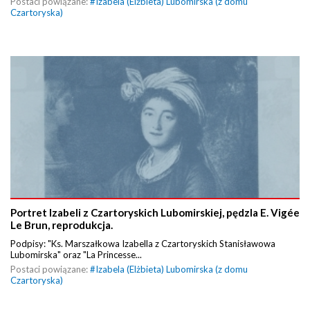
Postaci powiązane:
#
Izabela (Elżbieta) Lubomirska (z domu
Czartoryska)
Portret Izabeli z Czartoryskich Lubomirskiej, pędzla E. Vigée
Le Brun, reprodukcja.
Podpisy: "Ks. Marszałkowa Izabella z Czartoryskich Stanisławowa
Lubomirska" oraz "La Princesse...
Postaci powiązane:
#
Izabela (Elżbieta) Lubomirska (z domu
Czartoryska)