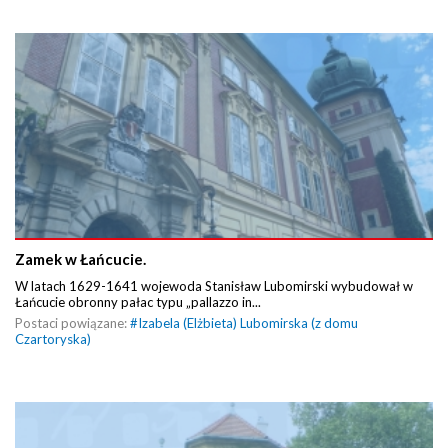
Zamek w Łańcucie.
W latach 1629-1641 wojewoda Stanisław Lubomirski wybudował w
Łańcucie obronny pałac typu „pallazzo in...
Postaci powiązane:
#
Izabela (Elżbieta) Lubomirska (z domu
Czartoryska)