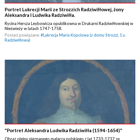
Portret Lukrecji Marii ze Strozzich Radziwiłłowej, żony
Aleksandra I Ludwika Radziwiłła.
Rycina Hersza Leybowicza opublikowna w Drukarni Radziwiłłowskiej w
Nieświeży w latach 1747-1758.
Postaci powiązane:
#
Lukrecja Maria Kopciowa (z domu Strozzi, 1.v.
Radziwiłłowa)
"Portret Aleksandra Ludwika Radziwiłła (1594-1654)"
Obraz olejny nieznanego malarza polskiego z lat 1733-1737 ze