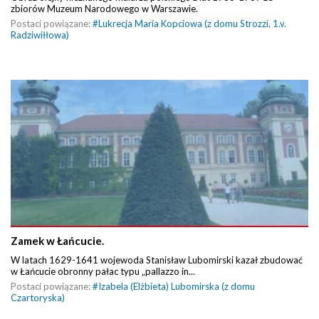
zbiorów Muzeum Narodowego w Warszawie.
Postaci powiązane:
#
Lukrecja Maria Kopciowa (z domu Strozzi, 1.v.
Radziwiłłowa)
Zamek w Łańcucie.
W latach 1629-1641 wojewoda Stanisław Lubomirski kazał zbudować
w Łańcucie obronny pałac typu „pallazzo in...
Postaci powiązane:
#
Izabela (Elżbieta) Lubomirska (z domu
Czartoryska)