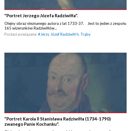
"Portret Jerzego Józefa Radziwiłła".
Olejny obraz nieznanego autora z lat 1733-37. Jest to jeden z zespołu
165 wizerunków Radziwiłłów...
Postaci powiązane:
#
Jerzy Józef Radziwiłł h. Trąby
"Portret Karola II Stanisława Radziwiłła (1734-1790)
zwanego Panie Kochanku".