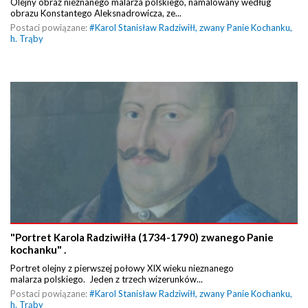
Olejny obraz nieznanego malarza polskiego, namalowany według
obrazu Konstantego Aleksnadrowicza, ze...
Postaci powiązane:
#
Karol Stanisław Radziwiłł, zwany Panie Kochanku,
h. Trąby
"Portret Karola Radziwiłła (1734-1790) zwanego Panie
kochanku" .
Portret olejny z pierwszej połowy XIX wieku nieznanego
malarza polskiego. Jeden z trzech wizerunków...
Postaci powiązane:
#
Karol Stanisław Radziwiłł, zwany Panie Kochanku,
h. Trąby