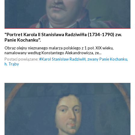
"Portret Karola II Stanisława Radziwiłła (1734-1790) zw.
Panie Kochanku".
Obraz olejny nieznanego malarza polskiego z 1 poł. XIX wieku,
namalowany według Konstantego Alekandrowicza, ze...
Postaci powiązane:
#
Karol Stanisław Radziwiłł, zwany Panie Kochanku,
h. Trąby