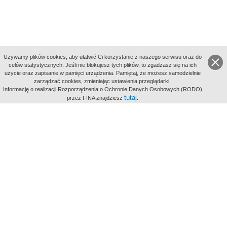
Uzywamy plików cookies, aby ułatwić Ci korzystanie z naszego serwisu oraz do
celów statystycznych. Jeśli nie blokujesz tych plików, to zgadzasz się na ich
użycie oraz zapisanie w pamięci urządzenia. Pamiętaj, że możesz samodzielnie
zarządzać cookies, zmieniając ustawienia przeglądarki.
Indeksy:
Informację o realizacji Rozporządzenia o Ochronie Danych Osobowych (RODO)
aktywności
tutaj
przez FINA znajdziesz
.
alfabetyczny
tematyczny
miejsc
Filmoteka Narodowa - Instytut Audiowizualny
Narodowe
Archiwum Cyfrowe
Wydawcą Polskiego Portalu
Biograficznego jest Filmoteka
Narodowa - Instytut Audiowizualny