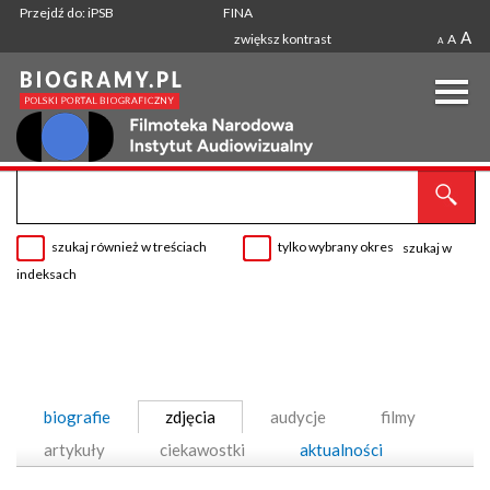
Przejdź do: iPSB
FINA
A
zwiększ kontrast
A
A
szukaj również w treściach
tylko wybrany okres
szukaj w
indeksach
biografie
zdjęcia
audycje
filmy
artykuły
ciekawostki
aktualności