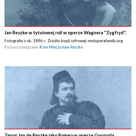
Jan Reszke w tytułowej roli w operze Wagnera "Zygfryd".
Fotografia z ok. 1896 r. Źródło kopii cyfrowej: metoperafamily.org.
Postaci powiązane:
#
Jan Mieczysław Reszke
Tenor Jan de Reszke jako Romeo w operze Gounoda