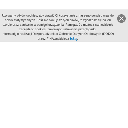
Uzywamy plików cookies, aby ułatwić Ci korzystanie z naszego serwisu oraz do
celów statystycznych. Jeśli nie blokujesz tych plików, to zgadzasz się na ich
użycie oraz zapisanie w pamięci urządzenia. Pamiętaj, że możesz samodzielnie
zarządzać cookies, zmieniając ustawienia przeglądarki.
Indeksy:
Informację o realizacji Rozporządzenia o Ochronie Danych Osobowych (RODO)
aktywności
tutaj
przez FINA znajdziesz
.
alfabetyczny
tematyczny
miejsc
Filmoteka Narodowa - Instytut Audiowizualny
Narodowe
Archiwum Cyfrowe
Wydawcą Polskiego Portalu
Biograficznego jest Filmoteka
Narodowa - Instytut Audiowizualny
All Rights Reserved 2017 Filmoteka
Narodowa - Instytut Audiowizualny
Polityka prywatności
Informacje o projekcie