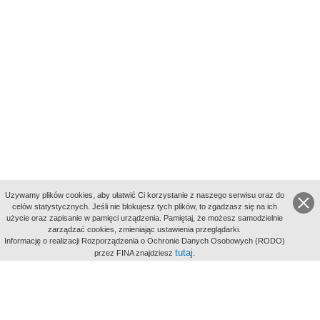
Uzywamy plików cookies, aby ułatwić Ci korzystanie z naszego serwisu oraz do
celów statystycznych. Jeśli nie blokujesz tych plików, to zgadzasz się na ich
użycie oraz zapisanie w pamięci urządzenia. Pamiętaj, że możesz samodzielnie
zarządzać cookies, zmieniając ustawienia przeglądarki.
Indeksy:
Informację o realizacji Rozporządzenia o Ochronie Danych Osobowych (RODO)
aktywności
tutaj
przez FINA znajdziesz
.
alfabetyczny
tematyczny
miejsc