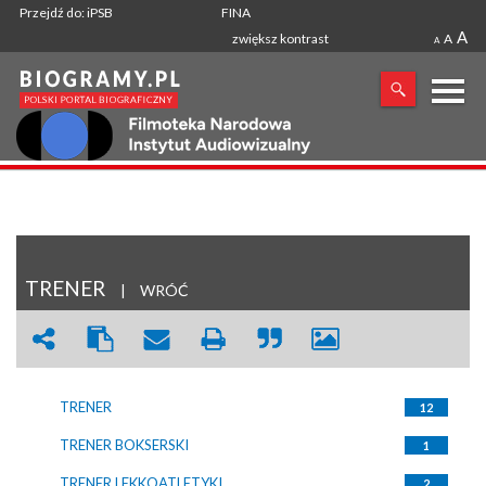
Przejdź do: iPSB
FINA
A
zwiększ kontrast
A
A
X
SZUKANA FRAZA
TRENER
|
WRÓĆ
TRENER
12
TRENER BOKSERSKI
1
TRENER LEKKOATLETYKI
2