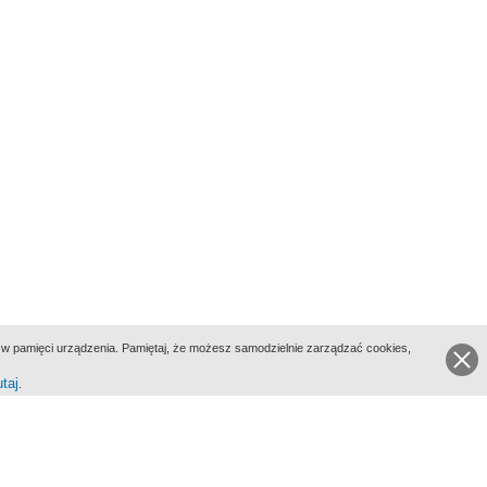
ie w pamięci urządzenia. Pamiętaj, że możesz samodzielnie zarządzać cookies,
utaj
.
go Portalu Biograficznego jest Filmoteka Narodowa - Instytut Audiowizualny
All Rights Reserved 2017 Filmoteka Narodowa - Instytut Audiowizualny
yka prywatności
Informacje o projekcie
Kontakt
Regulamin
Mapa strony
BIP