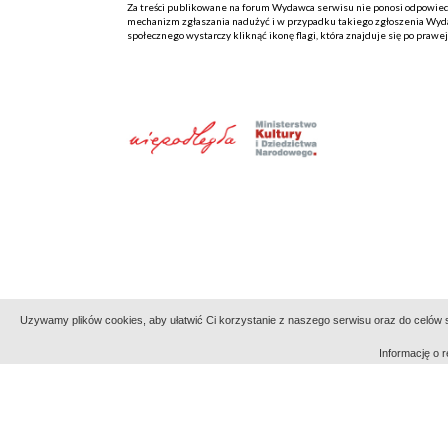
Za treści publikowane na forum Wydawca serwisu nie ponosi odpowiedzi
mechanizm zgłaszania nadużyć i w przypadku takiego zgłoszenia Wydaw
społecznego wystarczy kliknąć ikonę flagi, która znajduje się po prawe
Uzywamy plików cookies, aby ułatwić Ci korzystanie z naszego serwisu oraz do celów st
Informację o
Indeksy:
aktywności
alfabetyczny
tematyczny
Filmoteka Narodowa - Instytut Audiowizualny
Narod