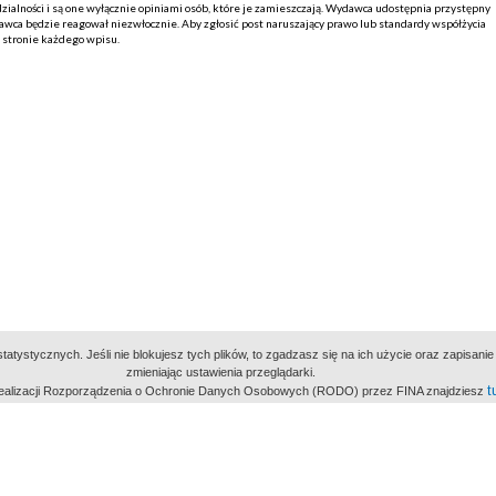
alności i są one wyłącznie opiniami osób, które je zamieszczają. Wydawca udostępnia przystępny
ca będzie reagował niezwłocznie. Aby zgłosić post naruszający prawo lub standardy współżycia
j stronie każdego wpisu.
atystycznych. Jeśli nie blokujesz tych plików, to zgadzasz się na ich użycie oraz zapisan
zmieniając ustawienia przeglądarki.
t
 realizacji Rozporządzenia o Ochronie Danych Osobowych (RODO) przez FINA znajdziesz
miejsc
owe Archiwum Cyfrowe
Wydawcą Polskie
Polit