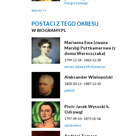
Kongresowego
więcej
POSTACI Z TEGO OKRESU
W BIOGRAMY.PL
Marianna Ewa (zwana
Marylą) Puttkamerowa (z
domu Wereszczaka)
1799-12-24 - 1863-12-28
miłość Adama Mickiewicza
Aleksander Wielopolski
1803-03-13 - 1887-12-30
polityk
Piotr Jacek Wysocki h.
Odrowąż
1797-09-10 - 1875-01-06
spiskowiec
Andrzej Tomasz