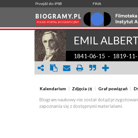
Przejdź do: iPSB
FINA
EMIL ALBER
1841-06-15
-
1819-11-
Kalendarium
Zdjęcia
Graf powiązań
D
(3)
Biogram naukowy nie został dotąd przygotowan
zapoznania się z dostępnymi materiałami.