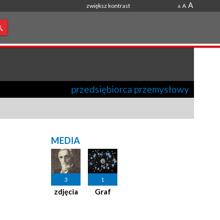
A
zwiększ kontrast
A
A
przedsiębiorca przemysłowy
MEDIA
3
1
zdjęcia
Graf