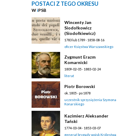
POSTACI Z TEGO OKRESU
W
i
PSB
Wincenty Jan
Siodołkowicz
(Siodołkiewicz)
1783 lub 1789 - 1858-08-16
oficer Księstwa Warszawskiego
Zygmunt Erazm
Komarnicki
1809-02-05 - 1883-02-24
literat
Piotr Borowski
ok. 1805 - po 1878
uczestnik sprzysiężenia Szymona
Konarskiego
Kazimierz Aleksander
Tański
1774-03-04 - 1853-03-07
generał brygady wojsk Królestwa