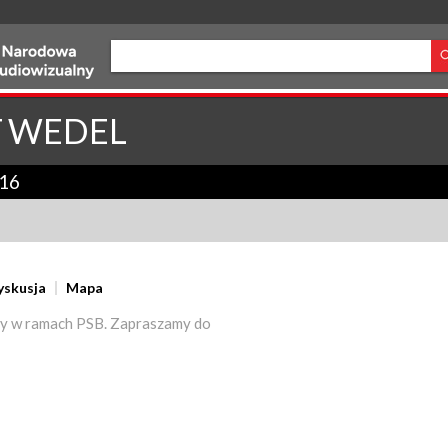
T
WEDEL
16
yskusja
Mapa
y w ramach PSB. Zapraszamy do