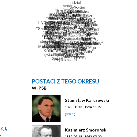
POSTACI Z TEGO OKRESU
W
i
PSB
Stanisław Karczewski
1878-08-13 - 1954-11-27
geolog
ji,
Kazimierz Smoroński
,
1889-02-18 - 1942-05-22