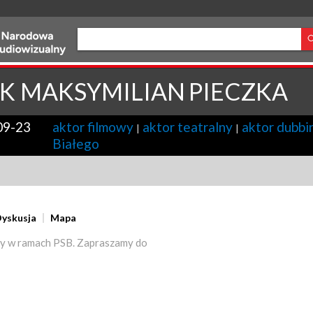
K MAKSYMILIAN
PIECZKA
09-23
aktor filmowy
aktor teatralny
aktor dubb
|
|
Białego
yskusja
Mapa
y w ramach PSB. Zapraszamy do