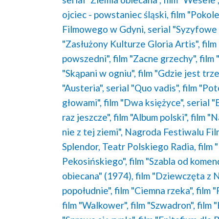
ojciec - powstaniec śląski,
film "Pokole
Filmowego w Gdyni,
serial "Syzyfowe 
"Zasłużony Kulturze Gloria Artis",
film
powszedni",
film "Zacne grzechy",
film 
"Skąpani w ogniu",
film "Gdzie jest trze
"Austeria",
serial "Quo vadis",
film "Pot
głowami",
film "Dwa księżyce",
serial "
raz jeszcze",
film "Album polski",
film "
nie z tej ziemi",
Nagroda Festiwalu Fi
Splendor,
Teatr Polskiego Radia,
film 
Pekosińskiego",
film "Szabla od komen
obiecana" (1974),
film "Dziewczęta z 
popołudnie",
film "Ciemna rzeka",
film 
film "Walkower",
film "Szwadron",
film 