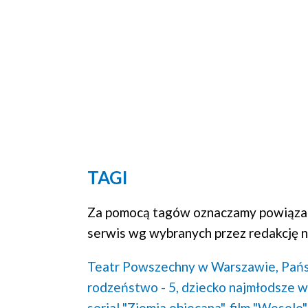
TAGI
Za pomocą tagów oznaczamy powiązan
serwis wg wybranych przez redakcję n
Teatr Powszechny w Warszawie,
Pańs
rodzeństwo - 5,
dziecko najmłodsze w 
serial "Ziemia obiecana",
film "Wesele"