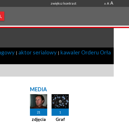
A
zwiększ kontrast
A
A
ingowy
aktor serialowy
kawaler Orderu Orła
|
|
MEDIA
21
1
zdjęcia
Graf