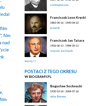
redemptorysta
alu
Medal
Franciszek Leon Kręcki
1883-04-16 - 1940-04-22
film
prawnik
",
film
Franciszek Jan Tatara
ia nad
1902-06-15 - 1984-05-12
Życie
inżynier mechanik
ank
więcej
POSTACI Z TEGO OKRESU
W BIOGRAMY.PL
e
Bogusław Sochnacki
e,
1930-10-14 - 2004-07-26
aktor filmowy
film