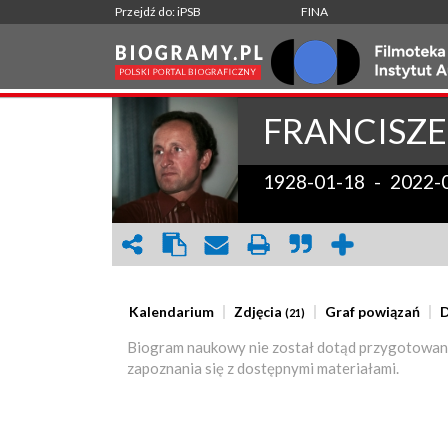
Przejdź do: iPSB
FINA
FRANCISZE
1928-01-18
-
2022-
Kalendarium
Zdjęcia
Graf powiązań
D
(21)
Biogram naukowy nie został dotąd przygotowan
zapoznania się z dostępnymi materiałami.