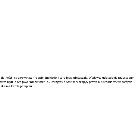
alności i są one wyłącznie opiniami osób, które je zamieszczają. Wydawca udostępnia przystępny
ca będzie reagował niezwłocznie. Aby zgłosić post naruszający prawo lub standardy współżycia
j stronie każdego wpisu.