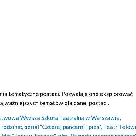
ia tematyczne postaci. Pozwalają one eksplorować
ajważniejszych tematów dla danej postaci.
twowa Wyższa Szkoła Teatralna w Warszawie,
rodzinie,
serial "Czterej pancerni i pies",
Teatr Telewiz
,
film "Perła w koronie",
film "Paciorki jednego różańca"