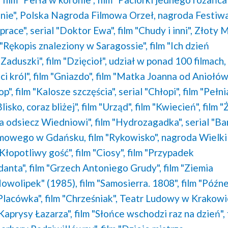
nie",
Polska Nagroda Filmowa Orzeł,
nagroda Festiw
prace",
serial "Doktor Ewa",
film "Chudy i inni",
Złoty 
 "Rękopis znaleziony w Saragossie",
film "Ich dzień
"Zaduszki",
film "Dzięcioł",
udział w ponad 100 filmach,
ci król",
film "Gniazdo",
film "Matka Joanna od Aniołów
op",
film "Kalosze szczęścia",
serial "Chłopi",
film "Pełn
Blisko, coraz bliżej",
film "Urząd",
film "Kwiecień",
film "
Na odsiecz Wiedniowi",
film "Hydrozagadka",
serial "B
lmowego w Gdańsku,
film "Rykowisko",
nagroda Wielki
"Kłopotliwy gość",
film "Ciosy",
film "Przypadek
danta",
film "Grzech Antoniego Grudy",
film "Ziemia
Nowolipek" (1985),
film "Samosierra. 1808",
film "Późn
"Placówka",
film "Chrześniak",
Teatr Ludowy w Krakowi
"Kaprysy Łazarza",
film "Słońce wschodzi raz na dzień",