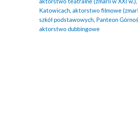
aktorstwo teatralne (zmarli w XXI w.),
Katowicach,
aktorstwo filmowe (zmarli
szkół podstawowych,
Panteon Górnoś
aktorstwo dubbingowe