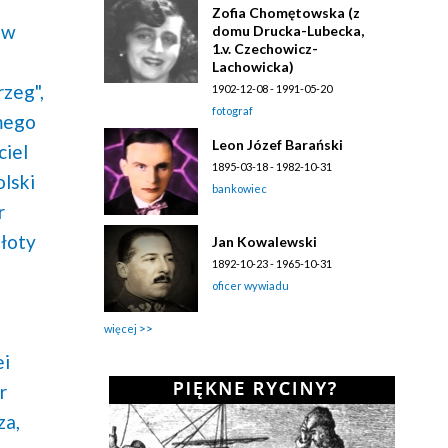
Zofia Chomętowska (z
 w
domu Drucka-Lubecka,
1.v. Czechowicz-
Lachowicka)
rzeg",
1902-12-08 - 1991-05-20
fotograf
amego
Leon Józef Barański
ciel
1895-03-18 - 1982-10-31
lski
bankowiec
r
łoty
Jan Kowalewski
1892-10-23 - 1965-10-31
oficer wywiadu
więcej
ei
r
za,