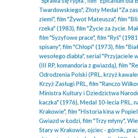
"Sprawa się rypła",
film "Epitafium dla
Twardowskiego",
Złoty Medal "Za zasł
ziemi",
film "Żywot Mateusza",
film "Bli
rzeka" (1983),
film "Życie za życie. Ma
film "Syzyfowe prace",
film "Ryś" (1981
spisany",
film "Chłopi" (1973),
film "Bia
wesołego diabła",
serial "Przyjaciele 
(III RP, komandoria z gwiazdą),
film "R
Odrodzenia Polski (PRL, krzyż kawaler
Krzyż Zasługi PRL,
film "Ranczo Wilko
Ministra Kultury i Dziedzictwa Naro
kaczka" (1976),
Medal 10-lecia PRL,
n
Krakowie",
film "Historia kina w Popie
Gwiazd w Łodzi,
film "Trzy młyny",
Wie
Stary w Krakowie,
ojciec - górnik,
prac