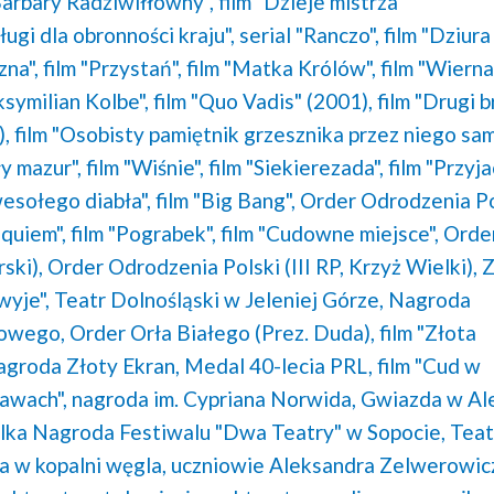
 Barbary Radziwiłłówny",
film "Dzieje mistrza
ugi dla obronności kraju",
serial "Ranczo",
film "Dziura
zna",
film "Przystań",
film "Matka Królów",
film "Wierna
ksymilian Kolbe",
film "Quo Vadis" (2001),
film "Drugi b
),
film "Osobisty pamiętnik grzesznika przez niego s
ły mazur",
film "Wiśnie",
film "Siekierezada",
film "Przyja
wesołego diabła",
film "Big Bang",
Order Odrodzenia Po
equiem",
film "Pograbek",
film "Cudowne miejsce",
Orde
ski),
Order Odrodzenia Polski (III RP, Krzyż Wielki),
Z
wyje",
Teatr Dolnośląski w Jeleniej Górze,
Nagroda
dowego,
Order Orła Białego (Prez. Duda),
film "Złota
agroda Złoty Ekran,
Medal 40-lecia PRL,
film "Cud w
lawach",
nagroda im. Cypriana Norwida,
Gwiazda w Al
lka Nagroda Festiwalu "Dwa Teatry" w Sopocie,
Teat
a w kopalni węgla,
uczniowie Aleksandra Zelwerowic