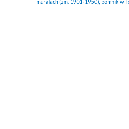
muralach (zm. 1901-1950),
pomnik w f