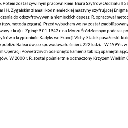
. Potem został cywilnym pracownikiem Biura Szyfrów Oddziału II S
i H. Zygalskim złamali kod niemieckiej maszyny szyfrującej Enigma 
ządzenia do odszyfrowywania niemieckich depesz. R. opracował meto
a (tzw. metoda zegara). Przed wybuchem wojny został zmobilizowan
wany z kraju. Zginął 9.01.1942 r. na Morzu Śródziemnym podczas p
zyfrów o kryptonimie Kadyks we Francji Vichy. Statek pasażerski, kt
 w pobliżu Balearów, co spowodowało śmierć 222 ludzi. W 1999 r. w 
 Operacji Powietrznych odsłonięto kamień z tablicą upamiętniając
ogów. W 2000 r. R. został pośmiertnie odznaczony Krzyżem Wielkim