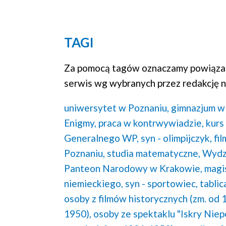
TAGI
Za pomocą tagów oznaczamy powiązan
serwis wg wybranych przez redakcję n
uniwersytet w Poznaniu,
gimnazjum w 
Enigmy,
praca w kontrwywiadzie,
kurs
Generalnego WP,
syn - olimpijczyk,
fi
Poznaniu,
studia matematyczne,
Wydz
Panteon Narodowy w Krakowie,
magis
niemieckiego,
syn - sportowiec,
tabli
osoby z filmów historycznych (zm. od 
1950),
osoby ze spektaklu "Iskry Niep