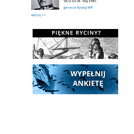
1872-10-24 - maj 1940
generał dywizji WP
więcej