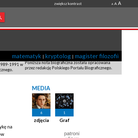
A
zwiększ kontrast
A
A
matematyk
kryptolog
magister filozofii
|
|
Poniższa nota biograficzna została opracowana
 1989-1991 w
przez redakcję Polskiego Portalu Biograficznego.
icznego.
MEDIA
6
1
zdjęcia
Graf
ykę na
ów