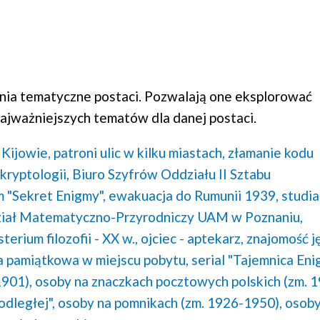
ia tematyczne postaci. Pozwalają one eksplorować
ajważniejszych tematów dla danej postaci.
Kijowie,
patroni ulic w kilku miastach,
złamanie kodu
 kryptologii,
Biuro Szyfrów Oddziału II Sztabu
lm "Sekret Enigmy",
ewakuacja do Rumunii 1939,
studia
iał Matematyczno-Przyrodniczy UAM w Poznaniu,
terium filozofii - XX w.,
ojciec - aptekarz,
znajomość j
ca pamiątkowa w miejscu pobytu,
serial "Tajemnica Eni
1901),
osoby na znaczkach pocztowych polskich (zm. 
odległej",
osoby na pomnikach (zm. 1926-1950),
osoby