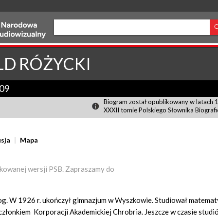
LD
RÓŻYCKI
09
Biogram został opublikowany w latach
XXXII tomie Polskiego Słownika Biograf
sja
Mapa
kowanej wersji PSB. Zapraszamy do
og. W 1926 r. ukończył gimnazjum w Wyszkowie. Studiował matemat
członkiem Korporacji Akademickiej Chrobria. Jeszcze w czasie studi