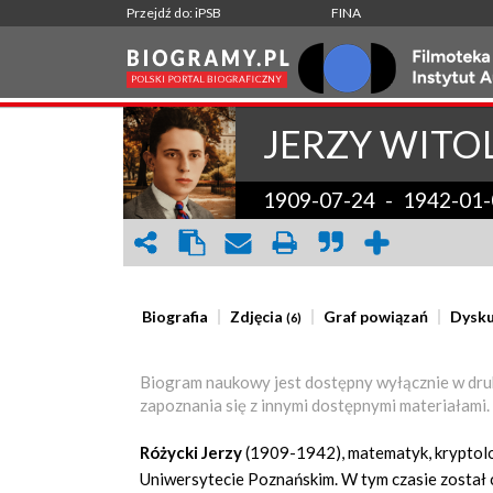
Przejdź do: iPSB
FINA
JERZY WITO
1909-07-24
-
1942-01-
Biografia
Zdjęcia
Graf powiązań
Dysku
(6)
Biogram naukowy jest dostępny wyłącznie w dru
zapoznania się z innymi dostępnymi materiałami.
Różycki Jerzy
(1909-1942), matematyk, kryptol
Uniwersytecie Poznańskim. W tym czasie został 