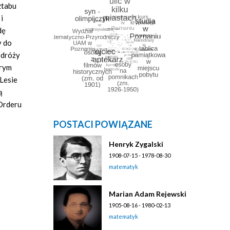
ztabu
i
dę
y do
odróży
órym
Lesie
ą
 Orderu
POSTACI POWIĄZANE
Henryk Zygalski
1908-07-15 - 1978-08-30
matematyk
Marian Adam Rejewski
1905-08-16 - 1980-02-13
matematyk