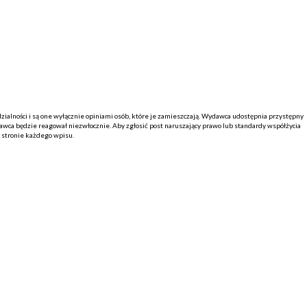
alności i są one wyłącznie opiniami osób, które je zamieszczają. Wydawca udostępnia przystępny
ca będzie reagował niezwłocznie. Aby zgłosić post naruszający prawo lub standardy współżycia
j stronie każdego wpisu.