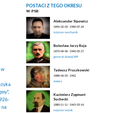
POSTACI Z TEGO OKRESU
W
i
PSB
Aleksander Sipowicz
1896-02-03 - 1980-07-24
inżynier mechanik
Bolesław Jerzy Roja
1870-04-04 - 1940-05-27
generał dywizji WP
 w
Tadeusz Pruszkowski
1888-04-05 - 1942
malarz
ęzyka
gmy",
Kazimierz Zygmunt
1926-
Suchecki
1880-11-11 - 1965-05-14
 na
inżynier leśnik