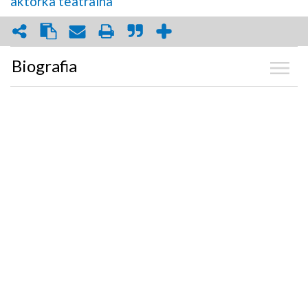
aktorka teatralna
Biografia
Kalendarium
Zdjęcia
(7)
Graf powiązań
Dyskusja
Mapa