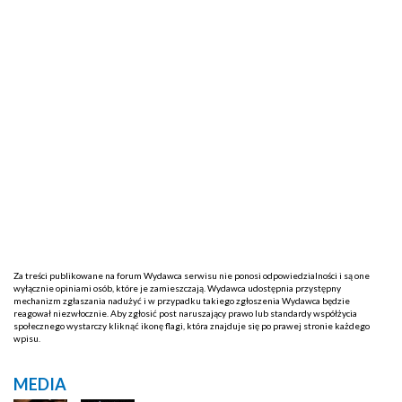
Za treści publikowane na forum Wydawca serwisu nie ponosi odpowiedzialności i są one
wyłącznie opiniami osób, które je zamieszczają. Wydawca udostępnia przystępny
mechanizm zgłaszania nadużyć i w przypadku takiego zgłoszenia Wydawca będzie
reagował niezwłocznie. Aby zgłosić post naruszający prawo lub standardy współżycia
społecznego wystarczy kliknąć ikonę flagi, która znajduje się po prawej stronie każdego
wpisu.
MEDIA