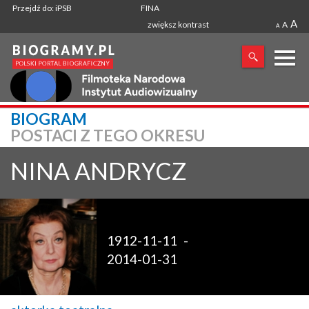
Przejdź do: iPSB
FINA
A
zwiększ kontrast
A
A
X
BIOGRAM
POSTACI Z TEGO OKRESU
SZUKANA FRAZA
NINA
ANDRYCZ
1912-11-11
-
2014-01-31