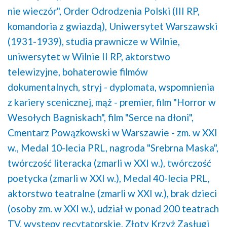
nie wieczór",
Order Odrodzenia Polski (III RP,
komandoria z gwiazdą),
Uniwersytet Warszawski
(1931-1939),
studia prawnicze w Wilnie,
uniwersytet w Wilnie II RP,
aktorstwo
telewizyjne,
bohaterowie filmów
dokumentalnych,
stryj - dyplomata,
wspomnienia
z kariery scenicznej,
mąż - premier,
film "Horror w
Wesołych Bagniskach",
film "Serce na dłoni",
Cmentarz Powązkowski w Warszawie - zm. w XXI
w.,
Medal 10-lecia PRL,
nagroda "Srebrna Maska",
twórczość literacka (zmarli w XXI w.),
twórczość
poetycka (zmarli w XXI w.),
Medal 40-lecia PRL,
aktorstwo teatralne (zmarli w XXI w.),
brak dzieci
(osoby zm. w XXI w.),
udział w ponad 200 teatrach
TV,
występy recytatorskie,
Złoty Krzyż Zasługi