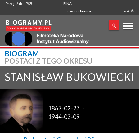
Przejdź do: iPSB
FINA
A
zwiększ kontrast
A
A
X
BIOGRAM
POSTACI Z TEGO OKRESU
SZUKANA FRAZA
STANISŁAW
BUKOWIECKI
1867-02-27
-
1944-02-09