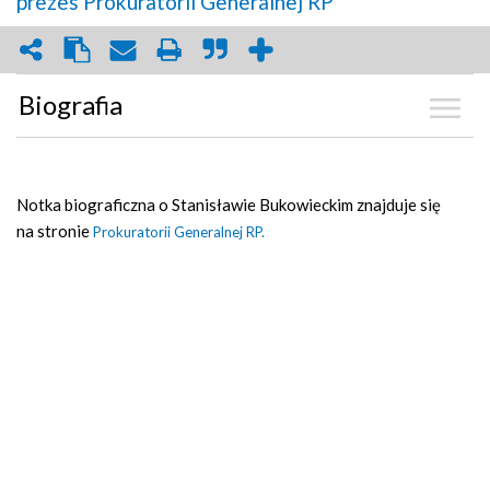
prezes Prokuratorii Generalnej RP
Biografia
Biografia
Notka biograficzna o Stanisławie Bukowieckim znajduje się
Zdjęcia
(8)
na stronie
Prokuratorii Generalnej RP.
Graf powiązań
Dyskusja
Mapa