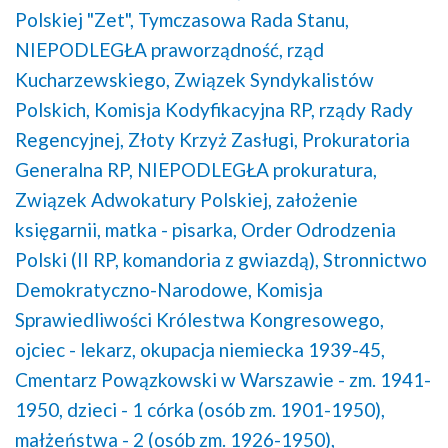
Polskiej "Zet",
Tymczasowa Rada Stanu,
NIEPODLEGŁA praworządność,
rząd
Kucharzewskiego,
Związek Syndykalistów
Polskich,
Komisja Kodyfikacyjna RP,
rządy Rady
Regencyjnej,
Złoty Krzyż Zasługi,
Prokuratoria
Generalna RP,
NIEPODLEGŁA prokuratura,
Związek Adwokatury Polskiej,
założenie
księgarnii,
matka - pisarka,
Order Odrodzenia
Polski (II RP, komandoria z gwiazdą),
Stronnictwo
Demokratyczno-Narodowe,
Komisja
Sprawiedliwości Królestwa Kongresowego,
ojciec - lekarz,
okupacja niemiecka 1939-45,
Cmentarz Powązkowski w Warszawie - zm. 1941-
1950,
dzieci - 1 córka (osób zm. 1901-1950),
małżeństwa - 2 (osób zm. 1926-1950),