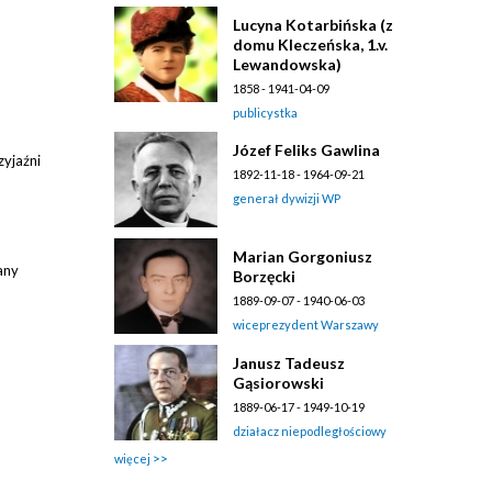
Lucyna Kotarbińska (z
domu Kleczeńska, 1.v.
Lewandowska)
1858 - 1941-04-09
publicystka
Józef Feliks Gawlina
yjaźni
1892-11-18 - 1964-09-21
generał dywizji WP
Marian Gorgoniusz
any
Borzęcki
1889-09-07 - 1940-06-03
wiceprezydent Warszawy
Janusz Tadeusz
Gąsiorowski
1889-06-17 - 1949-10-19
działacz niepodległościowy
więcej