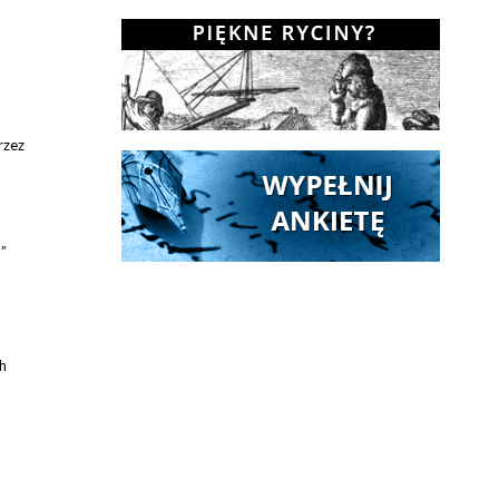
rzez
”
h