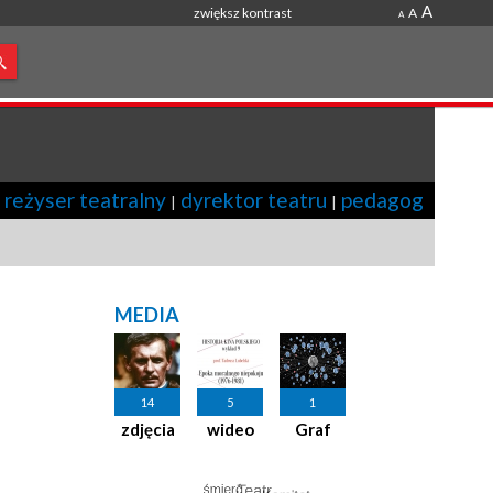
A
zwiększ kontrast
A
A
reżyser teatralny
dyrektor teatru
pedagog
|
|
|
MEDIA
14
5
1
zdjęcia
wideo
Graf