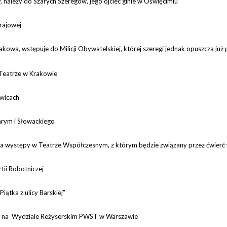
należy do Szarych Szeregów, jego ojciec ginie w Oświęcimiu
Krajowej
owa, wstępuje do Milicji Obywatelskiej, której szeregi jednak opuszcza już 
 Teatrze w Krakowie
owicach
arym i Słowackiego
na występy w Teatrze Współczesnym, z którym będzie związany przez ćwierć
tii Robotniczej
Piątka z ulicy Barskiej”
udia na Wydziale Reżyserskim PWST w Warszawie