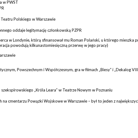
ora w PWST
ZPR
 Teatru Polskiego w Warszawie
ennego oddaje legitymację członkowską PZPR
erca w Londynie, którą sfinansował mu Roman Polański, u którego mieszka p
peracja powodują kilkunastomiesięczną przerwę w jego pracy)
arszawie
ycznym, Powszechnym i Współczesnym, gra w filmach „Biesy” i „Dekalog VIII
do szekspirowskiego „Króla Leara” w Teatrze Nowym w Poznaniu
h na cmentarzu Powązki Wojskowe w Warszawie – był to jeden z największyc