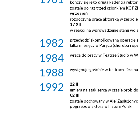
kończy się jego druga kadencja rekt
zostaje po raz trzeci członkiem KC P
wrzesień
rozpoczyna pracę aktorską w zespole
17 XII
w reakcji na wprowadzenie stanu woj
1982
przechodzi skomplikowaną operację s
kilka miesięcy w Paryżu (choroba i o
1984
wraca do pracy w Teatrze Studio w W
1988
występuje gościnie w teatrach Dramat
1992
22 II
umiera na atak serca w czasie prób 
02 III
zostaje pochowany w Alei Zasłużonyc
pogrzebów aktora w historii Polski