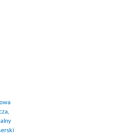
wowa
cza,
alny
erski