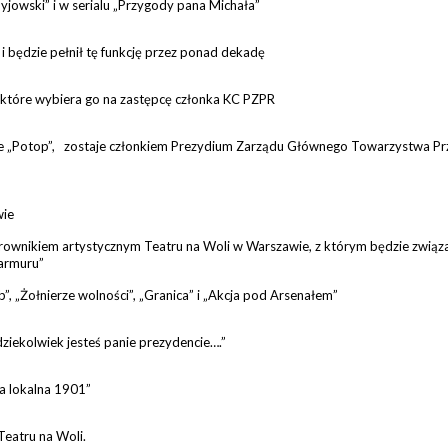
dyjowski” i w serialu „Przygody pana Michała”
 będzie pełnił tę funkcję przez ponad dekadę
 które wybiera go na zastępcę członka KC PZPR
e „Potop”, zostaje członkiem Prezydium Zarządu Głównego Towarzystwa Prz
wie
erownikiem artystycznym Teatru na Woli w Warszawie, z którym będzie związ
marmuru”
b”, „Żołnierze wolności”, „Granica” i „Akcja pod Arsenałem”
dziekolwiek jesteś panie prezydencie….”
ja lokalna 1901”
Teatru na Woli.