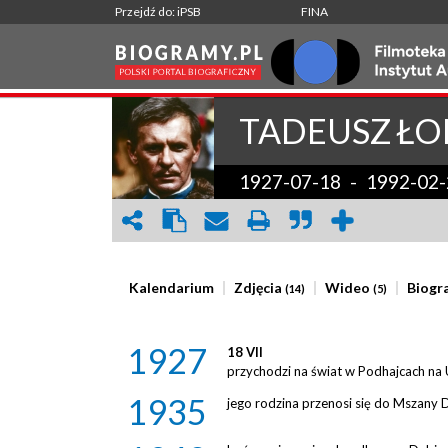
Przejdź do: iPSB
FINA
TADEUSZ
ŁO
1927-07-18
-
1992-02-
Kalendarium
Zdjęcia
Wideo
Biogra
(14)
(5)
1927
18 VII
przychodzi na świat w Podhajcach na U
1935
jego rodzina przenosi się do Mszany 