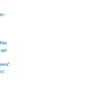
m
er-
film
tąpi
Lawa",
rz