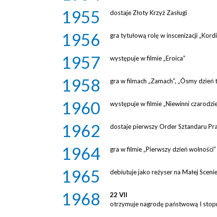
1955
dostaje Złoty Krzyż Zasługi
1956
gra tytułową rolę w inscenizacji „Kord
1957
występuje w filmie „Eroica”
1958
gra w filmach „Zamach”, „Ósmy dzień t
1960
występuje w filmie „Niewinni czarodzi
1962
dostaje pierwszy Order Sztandaru Pr
1964
gra w filmie „Pierwszy dzień wolności”
1965
debiutuje jako reżyser na Małej Sce
1968
22 VII
otrzymuje nagrodę państwową I stop