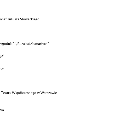
iana” Juliusza Słowackiego
ygodnia” i „Baza ludzi umarłych”
eje”
acy
nie Teatru Współczesnego w Warszawie
nia