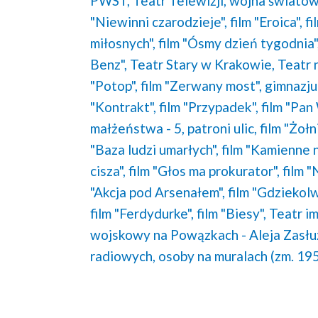
PWST,
Teatr Telewizji,
wojna światow
"Niewinni czarodzieje",
film "Eroica",
fi
miłosnych",
film "Ósmy dzień tygodnia"
Benz",
Teatr Stary w Krakowie,
Teatr 
"Potop",
film "Zerwany most",
gimnazju
"Kontrakt",
film "Przypadek",
film "Pan
małżeństwa - 5,
patroni ulic,
film "Żoł
"Baza ludzi umarłych",
film "Kamienne n
cisza",
film "Głos ma prokurator",
film 
"Akcja pod Arsenałem",
film "Gdziekolw
film "Ferdydurke",
film "Biesy",
Teatr i
wojskowy na Powązkach - Aleja Zasłu
radiowych,
osoby na muralach (zm. 19