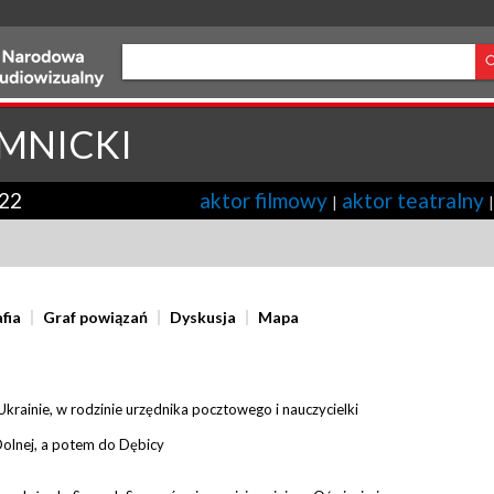
MNICKI
22
aktor filmowy
aktor teatralny
|
fia
Graf powiązań
Dyskusja
Mapa
krainie, w rodzinie urzędnika pocztowego i nauczycielki
Dolnej, a potem do Dębicy