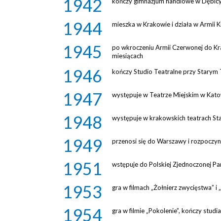
1942
kończy gimnazjum handlowe w Dębicy, 
1944
mieszka w Krakowie i działa w Armii 
1945
po wkroczeniu Armii Czerwonej do Krak
miesiącach
1946
kończy Studio Teatralne przy Starym
1947
występuje w Teatrze Miejskim w Kat
1948
występuje w krakowskich teatrach St
1949
przenosi się do Warszawy i rozpoczy
1951
wstępuje do Polskiej Zjednoczonej Par
1953
gra w filmach „Żołnierz zwycięstwa” i „
1954
gra w filmie „Pokolenie”, kończy st