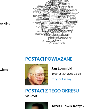
po kilku
POSTACI POWIĄZANE
Jan Łomnicki
 wieku
1929-06-30 - 2002-12-18
reżyser filmowy
POSTACI Z TEGO OKRESU
W
i
PSB
Józef Ludwik Różyski