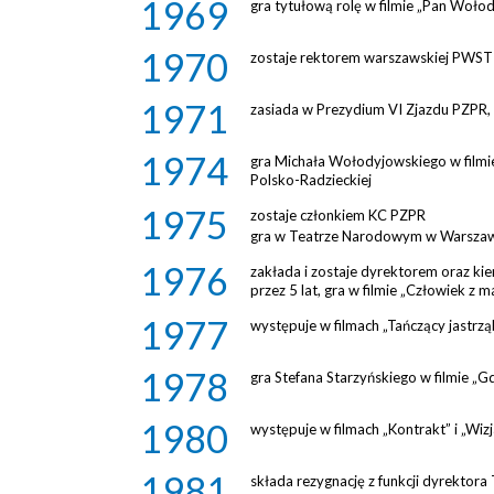
1969
gra tytułową rolę w filmie „Pan Woło
1970
zostaje rektorem warszawskiej PWST i
1971
zasiada w Prezydium VI Zjazdu PZPR,
1974
gra Michała Wołodyjowskiego w filmi
Polsko-Radzieckiej
1975
zostaje członkiem KC PZPR
gra w Teatrze Narodowym w Warsza
1976
zakłada i zostaje dyrektorem oraz ki
przez 5 lat, gra w filmie „Człowiek z 
1977
występuje w filmach „Tańczący jastrzą
1978
gra Stefana Starzyńskiego w filmie „G
1980
występuje w filmach „Kontrakt” i „Wiz
1981
składa rezygnację z funkcji dyrektora 