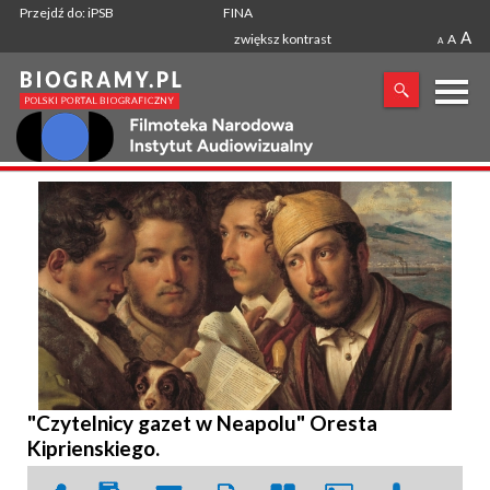
Przejdź do: iPSB
FINA
A
zwiększ kontrast
A
A
X
SZUKANA FRAZA
"Czytelnicy gazet w Neapolu" Oresta
Kiprienskiego.