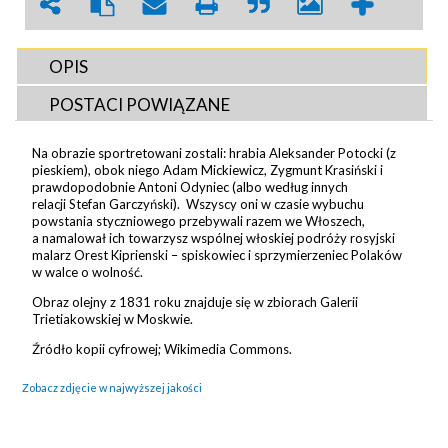
OPIS
POSTACI POWIĄZANE
Na obrazie sportretowani zostali: hrabia Aleksander Potocki (z
pieskiem), obok niego Adam Mickiewicz, Zygmunt Krasiński i
prawdopodobnie Antoni Odyniec (albo według innych
relacji Stefan Garczyński). Wszyscy oni w czasie wybuchu
powstania styczniowego przebywali razem we Włoszech,
a namalował ich towarzysz wspólnej włoskiej podróży rosyjski
malarz Orest Kiprienski – spiskowiec i sprzymierzeniec Polaków
w walce o wolność.
Obraz olejny z 1831 roku znajduje się w zbiorach Galerii
Trietiakowskiej w Moskwie.
Źródło kopii cyfrowej; Wikimedia Commons.
Zobacz zdjęcie w najwyższej jakości