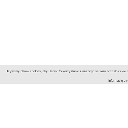
Uzywamy plików cookies, aby ułatwić Ci korzystanie z naszego serwisu oraz do celów st
Informację o
Indeksy:
aktywności
alfabetyczny
tematyczny
Filmoteka Narodowa - Instytut Audiowizualny
Narod