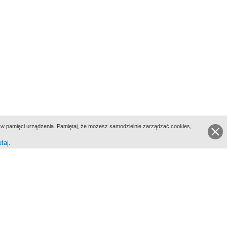
ie w pamięci urządzenia. Pamiętaj, że możesz samodzielnie zarządzać cookies,
utaj
.
go Portalu Biograficznego jest Filmoteka Narodowa - Instytut Audiowizualny
All Rights Reserved 2017 Filmoteka Narodowa - Instytut Audiowizualny
yka prywatności
Informacje o projekcie
Kontakt
Regulamin
Mapa strony
BIP
Wersja: 1.0.0