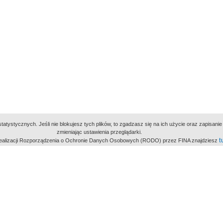
atystycznych. Jeśli nie blokujesz tych plików, to zgadzasz się na ich użycie oraz zapisan
zmieniając ustawienia przeglądarki.
t
 realizacji Rozporządzenia o Ochronie Danych Osobowych (RODO) przez FINA znajdziesz
miejsc
owe Archiwum Cyfrowe
Wydawcą Polskie
Polit