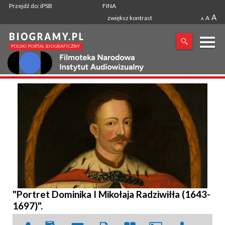
Przejdź do: iPSB
FINA
A
zwiększ kontrast
A
A
X
SZUKANA FRAZA
"Portret Dominika I Mikołaja Radziwiłła (1643-
1697)".