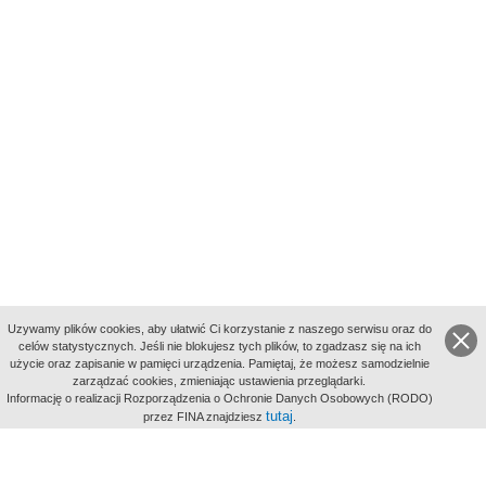
Uzywamy plików cookies, aby ułatwić Ci korzystanie z naszego serwisu oraz do
celów statystycznych. Jeśli nie blokujesz tych plików, to zgadzasz się na ich
użycie oraz zapisanie w pamięci urządzenia. Pamiętaj, że możesz samodzielnie
zarządzać cookies, zmieniając ustawienia przeglądarki.
Indeksy:
Informację o realizacji Rozporządzenia o Ochronie Danych Osobowych (RODO)
aktywności
tutaj
przez FINA znajdziesz
.
alfabetyczny
tematyczny