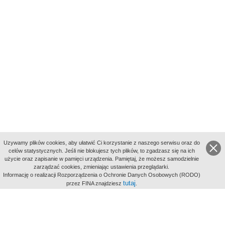
Uzywamy plików cookies, aby ułatwić Ci korzystanie z naszego serwisu oraz do
celów statystycznych. Jeśli nie blokujesz tych plików, to zgadzasz się na ich
użycie oraz zapisanie w pamięci urządzenia. Pamiętaj, że możesz samodzielnie
zarządzać cookies, zmieniając ustawienia przeglądarki.
Indeksy:
Informację o realizacji Rozporządzenia o Ochronie Danych Osobowych (RODO)
aktywności
tutaj
przez FINA znajdziesz
.
alfabetyczny
tematyczny
miejsc