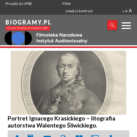
Przejdź do: iPSB
FINA
A
zwiększ kontrast
A
A
X
SZUKANA FRAZA
Portret Ignacego Krasickiego – litografia
autorstwa Walentego Śliwickiego.