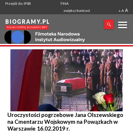
Przejdź do: iPSB
FINA
A
zwiększ kontrast
A
A
X
SZUKANA FRAZA
Uroczystości pogrzebowe Jana Olszewskiego
na Cmentarzu Wojskowym na Powązkach w
Warszawie 16.02.2019 r.