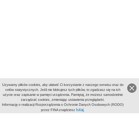
Uzywamy plików cookies, aby ułatwić Ci korzystanie z naszego serwisu oraz do
celów statystycznych. Jeśli nie blokujesz tych plików, to zgadzasz się na ich
użycie oraz zapisanie w pamięci urządzenia. Pamiętaj, że możesz samodzielnie
zarządzać cookies, zmieniając ustawienia przeglądarki.
Indeksy:
Informację o realizacji Rozporządzenia o Ochronie Danych Osobowych (RODO)
aktywności
tutaj
przez FINA znajdziesz
.
alfabetyczny
tematyczny
miejsc