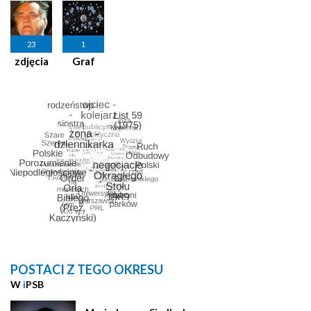
23
1
zdjęcia
Graf
POSTACI Z TEGO OKRESU
W
i
PSB