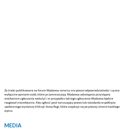
Za treści publikowane na forum Wydawca serwisu nie ponosi odpowiedzialności i są one
wyłącznie opiniami osób, które je zamieszczają. Wydawca udostępnia przystępny
mechanizm zgłaszania nadużyć i w przypadku takiego zgłoszenia Wydawca będzie
reagował niezwłocznie. Aby zgłosić post naruszający prawo lub standardy współżycia
społecznego wystarczy kliknąć ikonę flagi, która znajduje się po prawej stronie każdego
wpisu.
MEDIA