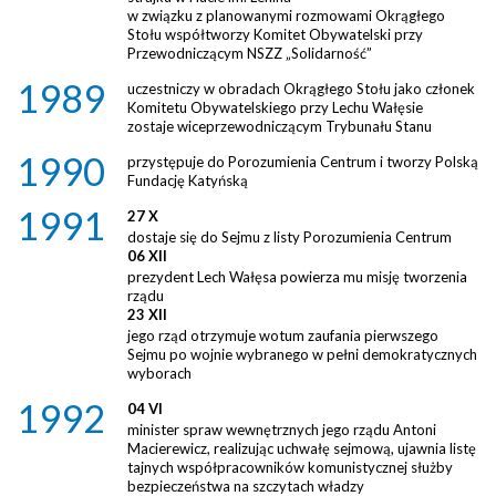
w związku z planowanymi rozmowami Okrągłego
Stołu współtworzy Komitet Obywatelski przy
Przewodniczącym NSZZ „Solidarność”
1989
uczestniczy w obradach Okrągłego Stołu jako członek
Komitetu Obywatelskiego przy Lechu Wałęsie
zostaje wiceprzewodniczącym Trybunału Stanu
1990
przystępuje do Porozumienia Centrum i tworzy Polską
Fundację Katyńską
1991
27 X
dostaje się do Sejmu z listy Porozumienia Centrum
06 XII
prezydent Lech Wałęsa powierza mu misję tworzenia
rządu
23 XII
jego rząd otrzymuje wotum zaufania pierwszego
Sejmu po wojnie wybranego w pełni demokratycznych
wyborach
1992
04 VI
minister spraw wewnętrznych jego rządu Antoni
Macierewicz, realizując uchwałę sejmową, ujawnia listę
tajnych współpracowników komunistycznej służby
bezpieczeństwa na szczytach władzy