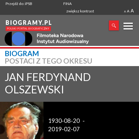
Przejdź do: iPSB
FINA
A
zwiększ kontrast
A
A
X
BIOGRAM
POSTACI Z TEGO OKRESU
SZUKANA FRAZA
JAN FERDYNAND
OLSZEWSKI
1930-08-20
-
2019-02-07