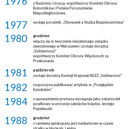
1976
z Radomia i Ursusa, współtworzy Komitet Obrony
Robotników i Polskie Porozumienie
Niepodległościowe
1977
wydaje poradnik „Obywatel a Służba Bezpieczeństwa”
1980
grudzień
włącza się w tworzenie niezależnego związku
zawodowego w Warszawie i zostaje doradcą
„Solidarności”
współtworzy Komitet Obrony Więzionych za
Przekonania
1981
październik
zostaje doradcą Komisji Krajowej NSZZ „Solidarność”
1982
rozpoczyna publikować artykuły w „Przeglądzie
Katolickim”
1984
z upoważnienia prymasa występuje jako oskarżyciel
posiłkowy w procesie zabójców księdza Jerzego
Popiełuszki
1988
grudzień
z ramienia episkopatu jest mediatorem w czasie
strajku w Hucie im. Lenina