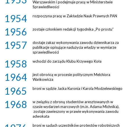
Mapa
Warszawskim i podejmuje pracę w Ministerstwie
Sprawiedliwości
1954
rozpoczyna pracę w Zakładzie Nauk Prawnych PAN
1956
zostaje członkiem redakcji tygodnika „Po prostu”
1957
dostaje zakaz wykonywania zawodu dziennikarza za
publikacje opisujące nadużycia władzy w wymiarze
sprawiedliwości
1958
wchodzi do zarządu Klubu Krzywego Koła
1964
jest obrońcą w procesie politycznym Melchiora
Wańkowicza
1965
broni w sądzie Jacka Kuronia i Karola Modzelewskiego
1968
w związku z obroną studentów aresztowanych w
czasie wydarzeń marcowych (m.in. Adama Michnika),
zostaje zawieszony w prawie wykonywania zawodu
adwokata
broni w sądach uczestników protestów robotniczych