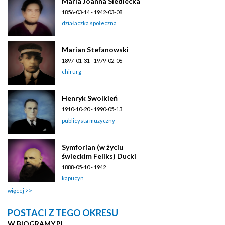
Maria Joanna Siedlecka
1856-03-14 - 1942-03-08
działaczka społeczna
Marian Stefanowski
1897-01-31 - 1979-02-06
chirurg
Henryk Swolkień
1910-10-20 - 1990-05-13
publicysta muzyczny
Symforian (w życiu
świeckim Feliks) Ducki
1888-05-10 - 1942
kapucyn
więcej
POSTACI Z TEGO OKRESU
W BIOGRAMY.PL