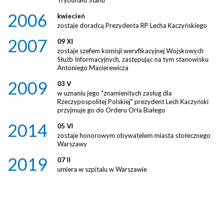
Trybunału Stanu
2006
kwiecień
zostaje doradcą Prezydenta RP Lecha Kaczyńskiego
2007
09 XI
zostaje szefem komisji weryfikacyjnej Wojskowych
Służb Informacyjnych, zastępując na tym stanowisku
Antoniego Macierewicza
2009
03 V
w uznaniu jego "znamienitych zasług dla
Rzeczypospolitej Polskiej" prezydent Lech Kaczyński
przyjmuje go do Orderu Orła Białego
2014
05 VI
zostaje honorowym obywatelem miasta stołecznego
Warszawy
2019
07 II
umiera w szpitalu w Warszawie