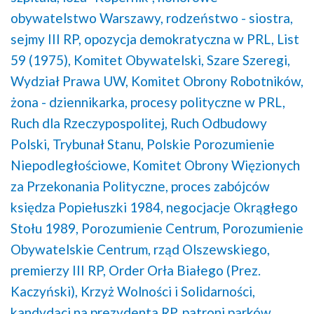
obywatelstwo Warszawy,
rodzeństwo - siostra,
sejmy III RP,
opozycja demokratyczna w PRL,
List
59 (1975),
Komitet Obywatelski,
Szare Szeregi,
Wydział Prawa UW,
Komitet Obrony Robotników,
żona - dziennikarka,
procesy polityczne w PRL,
Ruch dla Rzeczypospolitej,
Ruch Odbudowy
Polski,
Trybunał Stanu,
Polskie Porozumienie
Niepodległościowe,
Komitet Obrony Więzionych
za Przekonania Polityczne,
proces zabójców
księdza Popiełuszki 1984,
negocjacje Okrągłego
Stołu 1989,
Porozumienie Centrum,
Porozumienie
Obywatelskie Centrum,
rząd Olszewskiego,
premierzy III RP,
Order Orła Białego (Prez.
Kaczyński),
Krzyż Wolności i Solidarności,
kandydaci na prezydenta RP,
patroni parków,