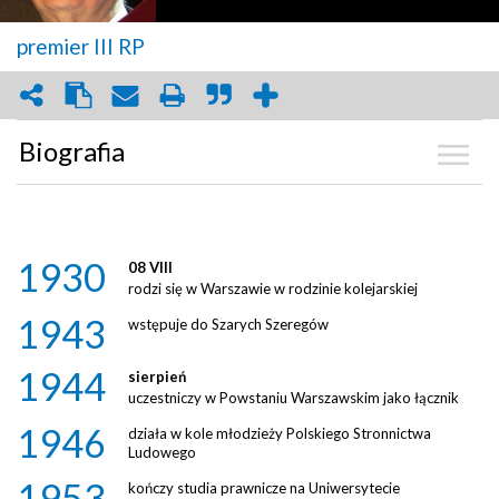
premier III RP
Biografia
Kalendarium
Zdjęcia
1930
(23)
08 VIII
rodzi się w Warszawie w rodzinie kolejarskiej
1943
Biografia
wstępuje do Szarych Szeregów
1944
sierpień
Graf powiązań
uczestniczy w Powstaniu Warszawskim jako łącznik
1946
działa w kole młodzieży Polskiego Stronnictwa
Dyskusja
Ludowego
1953
kończy studia prawnicze na Uniwersytecie