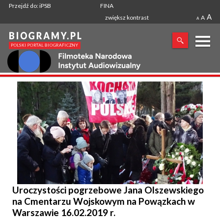
Przejdź do: iPSB
FINA
A
zwiększ kontrast
A
A
X
SZUKANA FRAZA
Uroczystości pogrzebowe Jana Olszewskiego
na Cmentarzu Wojskowym na Powązkach w
Warszawie 16.02.2019 r.