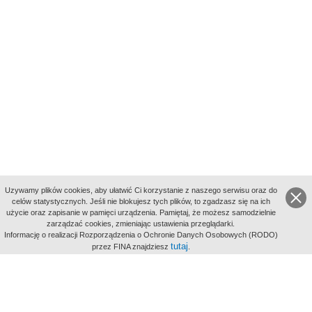
Uzywamy plików cookies, aby ułatwić Ci korzystanie z naszego serwisu oraz do
celów statystycznych. Jeśli nie blokujesz tych plików, to zgadzasz się na ich
użycie oraz zapisanie w pamięci urządzenia. Pamiętaj, że możesz samodzielnie
zarządzać cookies, zmieniając ustawienia przeglądarki.
Indeksy:
Informację o realizacji Rozporządzenia o Ochronie Danych Osobowych (RODO)
aktywności
tutaj
przez FINA znajdziesz
.
alfabetyczny
tematyczny
miejsc