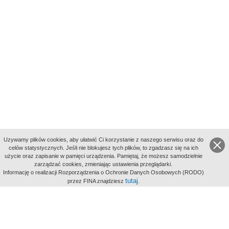
Uzywamy plików cookies, aby ułatwić Ci korzystanie z naszego serwisu oraz do
celów statystycznych. Jeśli nie blokujesz tych plików, to zgadzasz się na ich
użycie oraz zapisanie w pamięci urządzenia. Pamiętaj, że możesz samodzielnie
zarządzać cookies, zmieniając ustawienia przeglądarki.
Indeksy:
Informację o realizacji Rozporządzenia o Ochronie Danych Osobowych (RODO)
aktywności
tutaj
przez FINA znajdziesz
.
alfabetyczny
tematyczny
miejsc