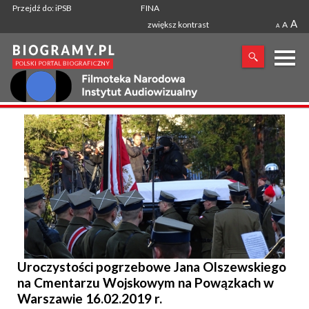
Przejdź do: iPSB
FINA
A
zwiększ kontrast
A
A
X
SZUKANA FRAZA
Uroczystości pogrzebowe Jana Olszewskiego
na Cmentarzu Wojskowym na Powązkach w
Warszawie 16.02.2019 r.