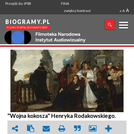
Przejdź do: iPSB
FINA
A
zwiększ kontrast
A
A
X
SZUKANA FRAZA
"Wojna kokosza" Henryka Rodakowskiego.