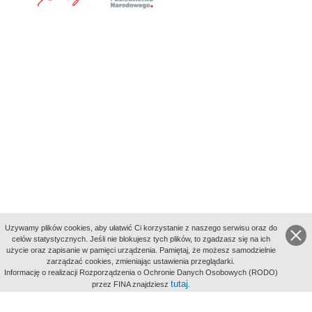
Uzywamy plików cookies, aby ułatwić Ci korzystanie z naszego serwisu oraz do
celów statystycznych. Jeśli nie blokujesz tych plików, to zgadzasz się na ich
użycie oraz zapisanie w pamięci urządzenia. Pamiętaj, że możesz samodzielnie
zarządzać cookies, zmieniając ustawienia przeglądarki.
Indeksy:
Informację o realizacji Rozporządzenia o Ochronie Danych Osobowych (RODO)
aktywności
tutaj
przez FINA znajdziesz
.
alfabetyczny