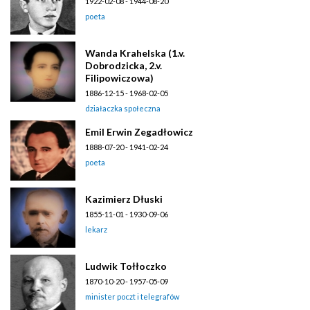
1922-02-08 - 1944-08-20
poeta
Wanda Krahelska (1.v.
Dobrodzicka, 2.v.
Filipowiczowa)
1886-12-15 - 1968-02-05
działaczka społeczna
Emil Erwin Zegadłowicz
1888-07-20 - 1941-02-24
poeta
Kazimierz Dłuski
1855-11-01 - 1930-09-06
lekarz
Ludwik Tołłoczko
1870-10-20 - 1957-05-09
minister poczt i telegrafów