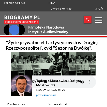
Przejdź do: iPSB
FINA
A
zwiększ kontrast
A
A
X
"Życie prywatne elit artystycznych w Drugiej
SZUKANA FRAZA
Rzeczypospolitej", cykl "Sezon na Dwójkę".
Tadeusz Mostowicz (Dołęga-
Mostowicz)
1900-09-23 - 1939-09-20
powieściopisarz
Źródło materiału
Patron materiału