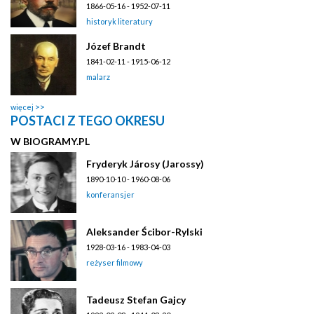
1866-05-16 - 1952-07-11
historyk literatury
Józef Brandt
1841-02-11 - 1915-06-12
malarz
więcej
POSTACI Z TEGO OKRESU
W BIOGRAMY.PL
Fryderyk Járosy (Jarossy)
1890-10-10 - 1960-08-06
konferansjer
Aleksander Ścibor-Rylski
1928-03-16 - 1983-04-03
reżyser filmowy
Tadeusz Stefan Gajcy