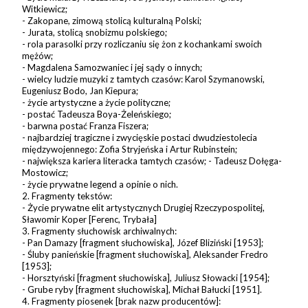
Witkiewicz;
- Zakopane, zimową stolicą kulturalną Polski;
- Jurata, stolicą snobizmu polskiego;
- rola parasolki przy rozliczaniu się żon z kochankami swoich
mężów;
- Magdalena Samozwaniec i jej sądy o innych;
- wielcy ludzie muzyki z tamtych czasów: Karol Szymanowski,
Eugeniusz Bodo, Jan Kiepura;
- życie artystyczne a życie polityczne;
- postać Tadeusza Boya-Żeleńskiego;
- barwna postać Franza Fiszera;
- najbardziej tragiczne i zwycięskie postaci dwudziestolecia
międzywojennego: Zofia Stryjeńska i Artur Rubinstein;
- największa kariera literacka tamtych czasów; - Tadeusz Dołęga-
Mostowicz;
- życie prywatne legend a opinie o nich.
2. Fragmenty tekstów:
- Życie prywatne elit artystycznych Drugiej Rzeczypospolitej,
Sławomir Koper [Ferenc, Trybała]
3. Fragmenty słuchowisk archiwalnych:
- Pan Damazy [fragment słuchowiska], Józef Bliziński [1953];
- Śluby panieńskie [fragment słuchowiska], Aleksander Fredro
[1953];
- Horsztyński [fragment słuchowiska], Juliusz Słowacki [1954];
- Grube ryby [fragment słuchowiska], Michał Bałucki [1951].
4. Fragmenty piosenek [brak nazw producentów]: