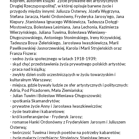
Koprem, autorem książki "Życie prywatne elit artystycznych
Drugiej Rzeczypospolitej", w której opisuje barwne życie i
przygody między innymi: Juliusza Osterwy, Józefa Węgrzyna,
Stefana Jaracza, Hanki Ordonówny, Fryderyka Jarosy'ego, Jana
Kiepury ,Stanisława Ignacego Witkiewicza, Tadeusza Dołęgi-
Mostowicza, Bolesława Leśmiana, Jana Lechonia, Kazimierza
Wierzyńskiego, Juliana Tuwima, Bolesława Wieniawy-
Długoszowskiego, Antoniego Słonimskiego, Ireny Krzywickiej,
Tadeusza Boya-Żeleńskiego, Jarosława Iwaszkiewicza, Marii
Pawlikowskiej-Jasnorzewskiej, Karola i Marii Stryjeńskich oraz
Franza Fiszera:
- sedno życia społecznego w latach 1918-1939;
- skąd chęć przedstawienia życia prywatnego polskich artystów;
- praca nad książką;
- zwykły dzień osób uczestniczących w życiu towarzyskim i
kulturalnym Warszawy;
- miejsca, gdzie bywały ludzie ze sfer artystycznych i politycznych:
Adria, Pod Picadorem, Mała Ziemiańska;
- Julian Tuwim i Bolesław Wieniawa-Długoszowski;
- spotkania Skamandrytów;
- prywatne życie Anny i Jarosława Iwaszkiewiczów;
- życie teatralne i kabaretowe;
- król konferansjerów - Fryderyk Jarosy;
- romanse Hanki Ordonówny z Fryderykiem Jarosym i Juliuszem
Osterwą;
- twórczość Tuwima i innych poetów na potrzeby kabaretów;
- życie malarzy i rzeźbiarzy: Stryjeńscy, Stanisław Ignacy