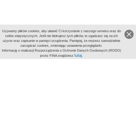
Uzywamy plików cookies, aby ułatwić Ci korzystanie z naszego serwisu oraz do
celów statystycznych. Jeśli nie blokujesz tych plików, to zgadzasz się na ich
użycie oraz zapisanie w pamięci urządzenia. Pamiętaj, że możesz samodzielnie
zarządzać cookies, zmieniając ustawienia przeglądarki.
Indeksy:
Informację o realizacji Rozporządzenia o Ochronie Danych Osobowych (RODO)
aktywności
tutaj
przez FINA znajdziesz
.
alfabetyczny
tematyczny
miejsc
Filmoteka Narodowa - Instytut Audiowizualny
Narodowe
Archiwum Cyfrowe
Wydawcą Polskiego Portalu
Biograficznego jest Filmoteka
Narodowa - Instytut Audiowizualny
All Rights Reserved 2017 Filmoteka