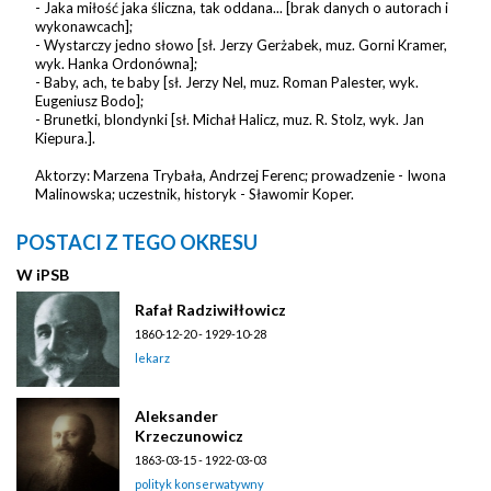
- Jaka miłość jaka śliczna, tak oddana... [brak danych o autorach i
wykonawcach];
- Wystarczy jedno słowo [sł. Jerzy Gerżabek, muz. Gorni Kramer,
wyk. Hanka Ordonówna];
- Baby, ach, te baby [sł. Jerzy Nel, muz. Roman Palester, wyk.
Eugeniusz Bodo];
- Brunetki, blondynki [sł. Michał Halicz, muz. R. Stolz, wyk. Jan
Kiepura.].
Aktorzy: Marzena Trybała, Andrzej Ferenc; prowadzenie - Iwona
Malinowska; uczestnik, historyk - Sławomir Koper.
POSTACI Z TEGO OKRESU
W
i
PSB
Rafał Radziwiłłowicz
1860-12-20 - 1929-10-28
lekarz
Aleksander
Krzeczunowicz
1863-03-15 - 1922-03-03
polityk konserwatywny