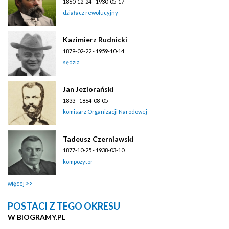
1860-12-24 - 1930-05-17
działacz rewolucyjny
Kazimierz Rudnicki
1879-02-22 - 1959-10-14
sędzia
Jan Jeziorański
1833 - 1864-08-05
komisarz Organizacji Narodowej
Tadeusz Czerniawski
1877-10-25 - 1938-03-10
kompozytor
więcej
POSTACI Z TEGO OKRESU
W BIOGRAMY.PL