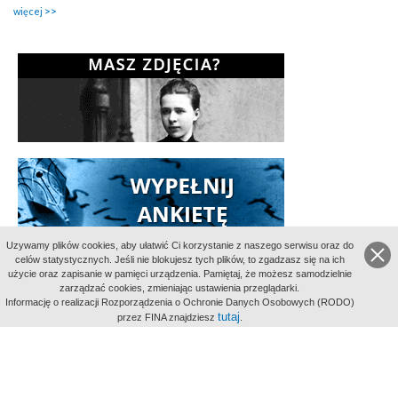
więcej
Uzywamy plików cookies, aby ułatwić Ci korzystanie z naszego serwisu oraz do
celów statystycznych. Jeśli nie blokujesz tych plików, to zgadzasz się na ich
użycie oraz zapisanie w pamięci urządzenia. Pamiętaj, że możesz samodzielnie
zarządzać cookies, zmieniając ustawienia przeglądarki.
Informację o realizacji Rozporządzenia o Ochronie Danych Osobowych (RODO)
tutaj
przez FINA znajdziesz
.
Indeksy:
aktywności
alfabetyczny