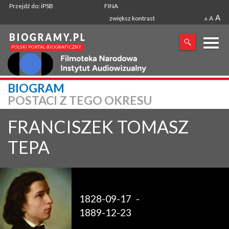
Przejdź do: iPSB
FINA
A
zwiększ kontrast
A
A
X
BIOGRAM
POSTACI Z TEGO OKRESU
SZUKANA FRAZA
FRANCISZEK TOMASZ
TEPA
1828-09-17
-
1889-12-23