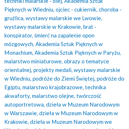
techniki malarskie - olej,
Akademia Sztuk
Pięknych w Wiedniu,
ojciec - cukiernik,
choroba -
gruźlica,
wystawy malarskie we Lwowie,
wystawy malarskie w Krakowie,
brat -
konspirator,
śmierć na zapalenie opon
mózgowych,
Akademia Sztuk Pięknych w
Monachium,
Akademia Sztuk Pięknych w Paryżu,
malarstwo miniaturowe,
obrazy o tematyce
orientalnej,
projekty medali,
wystawy malarskie
w Wiedniu,
podróże do Ziemi Świętej,
podróże do
Egiptu,
malarstwo krajobrazowe,
technika
akwaforty,
malarstwo olejne,
twórczość
autoportretowa,
dzieła w Muzeum Narodowym
w Warszawie,
dzieła w Muzeum Narodowym w
Krakowie,
dzieła w Muzeum Narodowym we