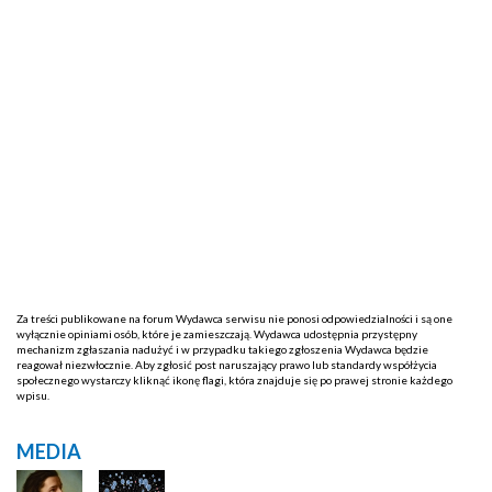
Za treści publikowane na forum Wydawca serwisu nie ponosi odpowiedzialności i są one
wyłącznie opiniami osób, które je zamieszczają. Wydawca udostępnia przystępny
mechanizm zgłaszania nadużyć i w przypadku takiego zgłoszenia Wydawca będzie
reagował niezwłocznie. Aby zgłosić post naruszający prawo lub standardy współżycia
społecznego wystarczy kliknąć ikonę flagi, która znajduje się po prawej stronie każdego
wpisu.
MEDIA