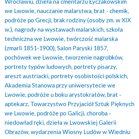
Wrocławiu,
dzieła na cmentarzu Łyczakowskim
we Lwowie,
nauczanie malarstwa,
brat - chemik,
podróże po Grecji,
brak rodziny (osoby zm. w XIX
w.),
nagrody na wystawach malarskich,
szkoła
techniczna we Lwowie,
twórczość malarska
(zmarli 1851-1900),
Salon Paryski 1857,
pochówek we Lwowie,
tworzenie nagrobków,
portrety typów ludowych,
portrety pisarzy,
areszt austriacki,
portrety osobistości polskich,
Akademia Stanowa przy uniwersytecie we
Lwowie,
podróże u boku arystokratów,
brat -
aptekarz,
Towarzystwo Przyjaciół Sztuk Pięknych
we Lwowie,
podróże po Galicji,
choroba -
niedowład ręki,
dzieła w Lwowskiej Galerii
Obrazów,
wydarzenia Wiosny Ludów w Wiedniu