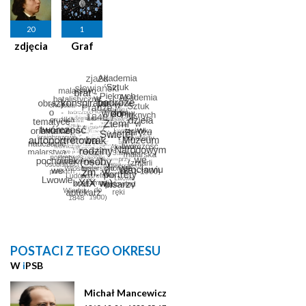
20
1
zdjęcia
Graf
POSTACI Z TEGO OKRESU
W
i
PSB
Michał Mancewicz