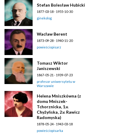
Stefan Bolesław Hubicki
1877-03-18 - 1955-10-30
ginekolog
Wacław Berent
1873-09-28 - 1940-11-20
powieściopisarz
Tomasz Wiktor
Janiszewski
1867-05-21 - 1939-07-23
profesor uniwersytetu w
Warszawie
Helena Mniszkówna (z
domu Mniszek-
Tchorznicka, 1.v.
Chyżyńska, 2.v. Rawicz
Radomyska)
1878-05-24 - 1943-03-18
powieściopisarka