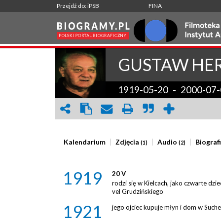
Przejdź do: iPSB
FINA
GUSTAW
HE
1919-05-20
-
2000-07-
Kalendarium
Zdjęcia
Audio
Biograf
(1)
(2)
1919
20 V
rodzi się w Kielcach, jako czwarte dz
vel Grudzińskiego
1921
jego ojciec kupuje młyn i dom w Such