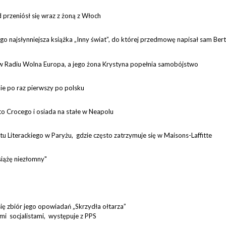
 przeniósł się wraz z żoną z Włoch
ego najsłynniejsza książka „Inny świat”, do której przedmowę napisał sam Ber
w Radiu Wolna Europa, a jego żona Krystyna popełnia samobójstwo
nie po raz pierwszy po polsku
etto Crocego i osiada na stałe w Neapolu
u Literackiego w Paryżu, gdzie często zatrzymuje się w Maisons-Laffitte
siążę niezłomny"
ię zbiór jego opowiadań „Skrzydła ołtarza”
i socjalistami, występuje z PPS