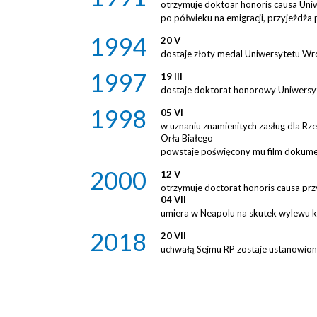
otrzymuje doktoar honoris causa Uni
po półwieku na emigracji, przyjeżdża 
1994
20 V
dostaje złoty medal Uniwersytetu W
1997
19 III
dostaje doktorat honorowy Uniwersyte
1998
05 VI
w uznaniu znamienitych zasług dla R
Orła Białego
powstaje poświęcony mu film dokume
2000
12 V
otrzymuje doctorat honoris causa prz
04 VII
umiera w Neapolu na skutek wylewu 
2018
20 VII
uchwałą Sejmu RP zostaje ustanowio