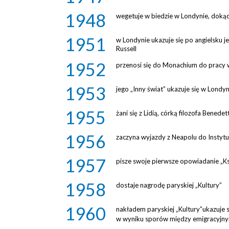
1948
wegetuje w biedzie w Londynie, dokąd
1951
w Londynie ukazuje się po angielsku j
Russell
1952
przenosi się do Monachium do pracy 
1953
jego „Inny świat” ukazuje się w Londy
1955
żani się z Lidią, córką filozofa Bened
1956
zaczyna wyjazdy z Neapolu do Instytut
1957
pisze swoje pierwsze opowiadanie „K
1958
dostaje nagrodę paryskiej „Kultury”
1960
nakładem paryskiej „Kultury”ukazuje s
w wyniku sporów między emigracyjnym