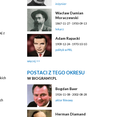
inżynier
Wacław Damian
Moraczewski
1867-11-27 - 1950-09-13
lekarz
ej z
Adam Rapacki
1909-12-24 - 1970-10-10
polityk w PRL
więcej
POSTACI Z TEGO OKRESU
kich
W BIOGRAMY.PL
Bogdan Baer
1926-11-08 - 2002-08-28
ach
aktor filmowy
Herman Diamand