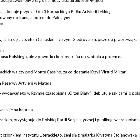
ostaje zwolniony z łagru na mocy układu Sikorski-Majski
, dostaje przydział do 3 Karpackiego Pułku Artylerii Lekkiej
uowany do Iranu, a potem do Palestyny
nie
zyjaźnia się z Józefem Czapskim i Jerzym Giedroyciem, pisze do prasy związan
ptu
pusu Polskiego, ale z powodu choroby trafia do szpitala a potem na
ackich walczy pod Monte Cassino, za co dostanie Krzyż Virtuti Militari
 Rezerwy Artylerii w Matera
go wydawanego w Rzymie czasopisma „Orzeł Biały”, debiutuje szkicami o pols
wansuje na kaprala
ackim, przystępuje do Polskiej Partii Socjalistycznej i publikuje w czasopism
st członkiem Instytutu Literackiego, żeni się z malarką Krystyną Stojanowską