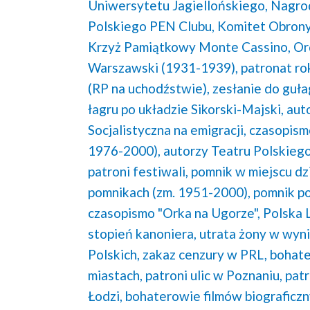
Uniwersytetu Jagiellońskiego,
Nagrod
Polskiego PEN Clubu,
Komitet Obrony
Krzyż Pamiątkowy Monte Cassino,
Or
Warszawski (1931-1939),
patronat ro
(RP na uchodźstwie),
zesłanie do guła
łagru po układzie Sikorski-Majski,
auto
Socjalistyczna na emigracji,
czasopism
1976-2000),
autorzy Teatru Polskiego
patroni festiwali,
pomnik w miejscu dzi
pomnikach (zm. 1951-2000),
pomnik po
czasopismo "Orka na Ugorze",
Polska 
stopień kanoniera,
utrata żony w wyn
Polskich,
zakaz cenzury w PRL,
bohate
miastach,
patroni ulic w Poznaniu,
patr
Łodzi,
bohaterowie filmów biograficzn