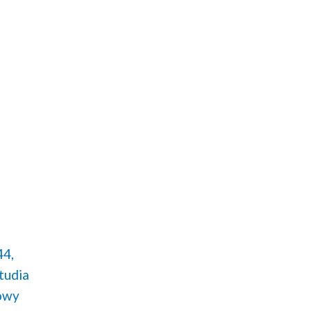
44,
tudia
owy