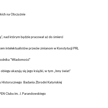
skich na Obczyźnie
ą”, nad którym będzie pracował aż do śmierci
estem intelektualistów przeciw zmianom w Konstytucji PRL
godnika "Wiadomości"
obiegu ukazują się jego książki, w tym „Inny świat”
 Historycznego Badania Zbrodni Katyńskiej
PEN Clubu im. J. Parandowskiego