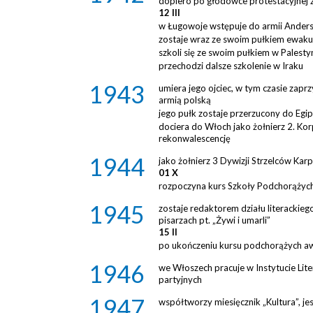
dopiero po głodówce protestacyjnej z
12 III
w Ługowoje wstępuje do armii Andersa
zostaje wraz ze swoim pułkiem ewak
szkoli się ze swoim pułkiem w Palesty
przechodzi dalsze szkolenie w Iraku
1943
umiera jego ojciec, w tym czasie zapr
armią polską
jego pułk zostaje przerzucony do Egi
dociera do Włoch jako żołnierz 2. Kor
rekonwalescencję
1944
jako żołnierz 3 Dywizji Strzelców Karp
01 X
rozpoczyna kurs Szkoły Podchorążych
1945
zostaje redaktorem działu literackie
pisarzach pt. „Żywi i umarli”
15 II
po ukończeniu kursu podchorążych a
1946
we Włoszech pracuje w Instytucie Liter
partyjnych
1947
współtworzy miesięcznik „Kultura”, je