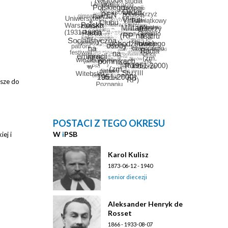
isze do
POSTACI Z TEGO OKRESU
W
i
PSB
ej i
Karol Kulisz
1873-06-12 - 1940
senior diecezji
Aleksander Henryk de
Rosset
1866 - 1933-08-07