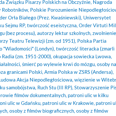
a Związku Pisarzy Polskich na Obczyźnie,
Nagroda
 Robotników,
Polskie Porozumienie Niepodległościo
der Orła Białego (Prez. Kwaśniewski),
Uniwersytet
ku Sejmu RP,
twórczość eseistyczna,
Order Virtuti Mil
gu (bez procesu),
autorzy lektur szkolnych,
zwolnienie
rzy Teatru Telewizji (zm. od 1951),
Polska Partia
o "Wiadomości" (Londyn),
twórczość literacka (zmarli
 Radia (zm. 1951-2000),
okupacja sowiecka Lwowa,
ałalności,
śmierć po wylewie krwi do mózgu,
osoby n
za granicami Polski,
Armia Polska w ZSRS (Andersa),
Ludowa Akcja Niepodległościowa,
więzienie w Witeb
iku samobójstwa,
Ruch Stu (III RP),
Stowarzyszenie Pi
rowie filmów dokumentalnych,
patroni ulic w kilku
oni ulic w Gdańsku,
patroni ulic w Krakowie,
patroni u
ych,
osoby z filmów biograficznych,
osoby z filmów