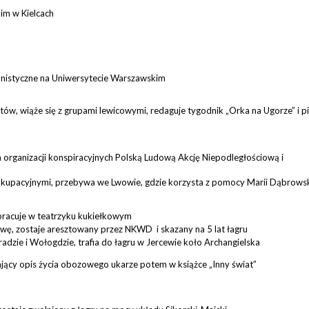
m w Kielcach
lonistyczne na Uniwersytecie Warszawskim
stów, wiąże się z grupami lewicowymi, redaguje tygodnik „Orka na Ugorze” i p
h organizacji konspiracyjnych Polską Ludową Akcję Niepodległościową i
 okupacyjnymi, przebywa we Lwowie, gdzie korzysta z pomocy Marii Dąbrowski
 pracuje w teatrzyku kukiełkowym
twę, zostaje aresztowany przez NKWD i skazany na 5 lat łagru
adzie i Wołogdzie, trafia do łagru w Jercewie koło Archangielska
ający opis życia obozowego ukarze potem w książce „Inny świat”