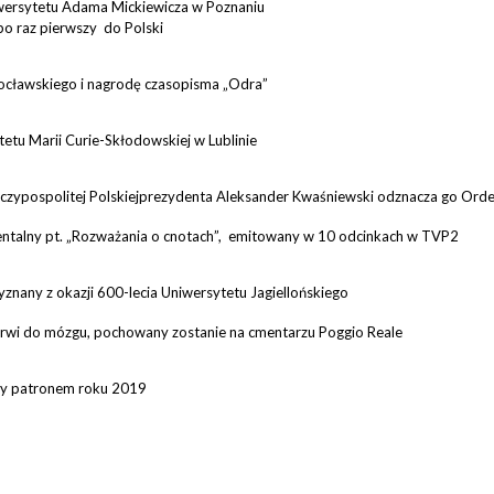
wersytetu Adama Mickiewicza w Poznaniu
po raz pierwszy do Polski
rocławskiego i nagrodę czasopisma „Odra”
tu Marii Curie-Skłodowskiej w Lublinie
zeczypospolitej Polskiejprezydenta Aleksander Kwaśniewski odznacza go Ord
ntalny pt. „Rozważania o cnotach”, emitowany w 10 odcinkach w TVP2
yznany z okazji 600-lecia Uniwersytetu Jagiellońskiego
krwi do mózgu, pochowany zostanie na cmentarzu Poggio Reale
ny patronem roku 2019