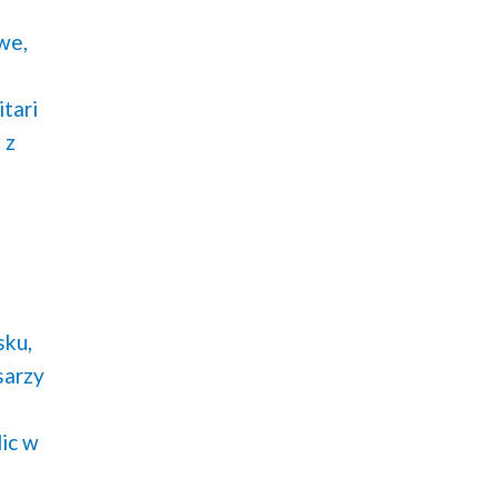
we,
itari
 z
a
sku,
sarzy
lic w