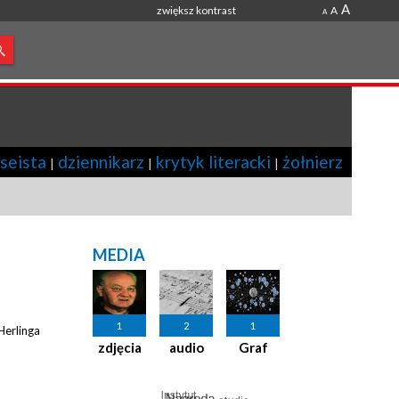
A
zwiększ kontrast
A
A
seista
dziennikarz
krytyk literacki
żołnierz
|
|
|
MEDIA
1
2
1
Herlinga
zdjęcia
audio
Graf