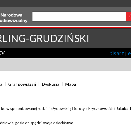
RLING-GRUDZIŃSKI
04
pisarz
e
|
ia
Graf powiązań
Dyskusja
Mapa
iecko w spolonizowanej rodzinie żydowskiej Doroty z Bryczkowskich i Jakuba 
edniowie, gdzie on spędzi swoje dzieciństwo