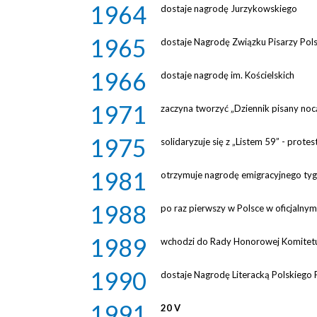
1964
dostaje nagrodę Jurzykowskiego
1965
dostaje Nagrodę Związku Pisarzy Pol
1966
dostaje nagrodę im. Kościelskich
1971
zaczyna tworzyć „Dziennik pisany noc
1975
solidaryzuje się z „Listem 59” - prot
1981
otrzymuje nagrodę emigracyjnego ty
1988
po raz pierwszy w Polsce w oficjalnym 
1989
wchodzi do Rady Honorowej Komitetu
1990
dostaje Nagrodę Literacką Polskiego 
1991
20 V