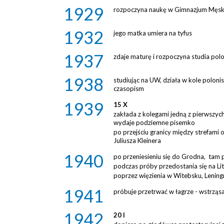
1929
rozpoczyna naukę w Gimnazjum Męski
1932
jego matka umiera na tyfus
1937
zdaje maturę i rozpoczyna studia po
1938
studiując na UW, działa w kole poloni
czasopism
1939
15 X
zakłada z kolegami jedną z pierwszyc
wydaje podziemne pisemko
po przejściu granicy między strefami
Juliusza Kleinera
1940
po przeniesieniu się do Grodna, tam
podczas próby przedostania się na Li
poprzez więzienia w Witebsku, Leningr
1941
próbuje przetrwać w łagrze - wstrząs
1942
20 I